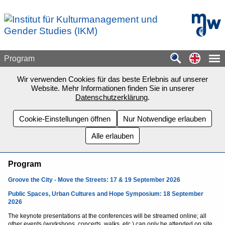
Zum Seiteninhalt springen
mdw - H
Switch
Program
Wir verwenden Cookies für das beste Erlebnis auf unserer
Website. Mehr Informationen finden Sie in unserer
Datenschutzerklärung
.
Cookie-Einstellungen öffnen
Nur Notwendige erlauben
Alle erlauben
Program
Groove the City - Move the Streets:
17 & 19 September 2026
Public Spaces, Urban Cultures and Hope Symposium: 18 September
2026
The keynote presentations at the conferences will be streamed online; all
other events (workshops, concerts, walks, etc.) can only be attended on site.