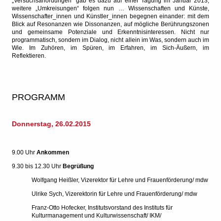
„Versuchsanordungen“ gab es dazu auf einer Tagung im Januar 2013;
weitere „Umkreisungen“ folgen nun … Wissenschaften und Künste,
Wissenschafter_innen und Künstler_innen begegnen einander: mit dem
Blick auf Resonanzen wie Dissonanzen, auf mögliche Berührungszonen
und gemeinsame Potenziale und Erkenntnisinteressen. Nicht nur
programmatisch, sondern im Dialog, nicht allein im Was, sondern auch im
Wie. Im Zuhören, im Spüren, im Erfahren, im Sich-Äußern, im
Reflektieren.
PROGRAMM
Donnerstag, 26.02.2015
9.00 Uhr
Ankommen
9.30 bis 12.30 Uhr
Begrüßung
Wolfgang Heißler, Vizerektor für Lehre und Frauenförderung/ mdw
Ulrike Sych, Vizerektorin für Lehre und Frauenförderung/ mdw
Franz-Otto Hofecker, Institutsvorstand des Instituts für
Kulturmanagement und Kulturwissenschaft/ IKM/