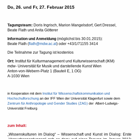
Do, 26. und Fr, 27. Februar 2015
Tagungs
team:
Doris Ingrisch, Marion Mangelsdorf, Gert Dressel,
Beate Flath und Anita Götterer
Information und Anmeldung
(möglichst bis 30.01.2015):
Beate Flath (
flath@mdw.ac.at
) oder +43/1/71155 3414
Die Teilnahme zur Tagung ist kostenlos
Ort:
Institut für Kulturmanagement und Kulturwissenschaft (IKM)
mdw- Universität für Musik und darstellende Kunst Wien
Anton-von-Webern-Platz 1 (Bauteil E, 1.OG)
A-1030 Wien
in Kooperation mit dem
Institut für Wissenschaftskommunikation und
Hochschulforschung
an der IFF Wien der Universität Klagenfurt sowie dem
Zentrum für Anthropologie und Gender Studies (ZAG)
der
Albert-Ludwigs-
Universität Freiburg
zum Inhalt:
„Wissenskulturen im Dialog“ – Wissenschaft und Kunst im Dialog: Erste