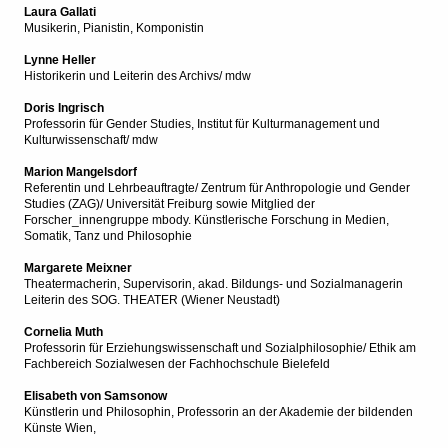
Laura Gallati
Musikerin, Pianistin, Komponistin
Lynne Heller
Historikerin und Leiterin des Archivs/ mdw
Doris Ingrisch
Professorin für Gender Studies, Institut für Kulturmanagement und
Kulturwissenschaft/ mdw
Marion Mangelsdorf
Referentin und Lehrbeauftragte/ Zentrum für Anthropologie und Gender
Studies (ZAG)/ Universität Freiburg sowie Mitglied der
Forscher_innengruppe mbody. Künstlerische Forschung in Medien,
Somatik, Tanz und Philosophie
Margarete Meixner
Theatermacherin, Supervisorin, akad. Bildungs- und Sozialmanagerin
Leiterin des SOG. THEATER (Wiener Neustadt)
Cornelia Muth
Professorin für Erziehungswissenschaft und Sozialphilosophie/ Ethik am
Fachbereich Sozialwesen der Fachhochschule Bielefeld
Elisabeth von Samsonow
Künstlerin und Philosophin, Professorin an der Akademie der bildenden
Künste Wien,