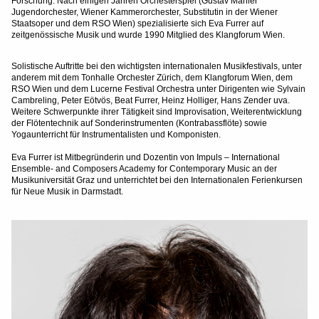
Forschung. Nach einigen Jahren Orchesterspiel (Gustav Mahler
Jugendorchester, Wiener Kammerorchester, Substitutin in der Wiener
Staatsoper und dem RSO Wien) spezialisierte sich Eva Furrer auf
zeitgenössische Musik und wurde 1990 Mitglied des Klangforum Wien.
Solistische Auftritte bei den wichtigsten internationalen Musikfestivals, unter
anderem mit dem Tonhalle Orchester Zürich, dem Klangforum Wien, dem
RSO Wien und dem Lucerne Festival Orchestra unter Dirigenten wie Sylvain
Cambreling, Peter Eötvös, Beat Furrer, Heinz Holliger, Hans Zender uva.
Weitere Schwerpunkte ihrer Tätigkeit sind Improvisation, Weiterentwicklung
der Flötentechnik auf Sonderinstrumenten (Kontrabassflöte) sowie
Yogaunterricht für Instrumentalisten und Komponisten.
Eva Furrer ist Mitbegründerin und Dozentin von Impuls – International
Ensemble- and Composers Academy for Contemporary Music an der
Musikuniversität Graz und unterrichtet bei den Internationalen Ferienkursen
für Neue Musik in Darmstadt.