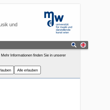
mdw - Homepage
usik und
Switch to eng
 Mehr Informationen finden Sie in unserer
rlauben
Alle erlauben