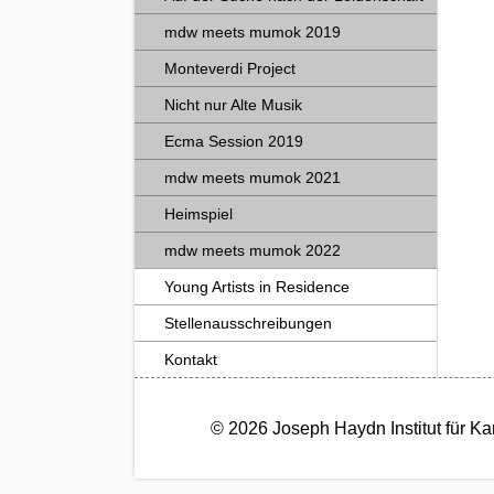
mdw meets mumok 2019
Monteverdi Project
Nicht nur Alte Musik
Ecma Session 2019
mdw meets mumok 2021
Heimspiel
mdw meets mumok 2022
Young Artists in Residence
Stellenausschreibungen
Kontakt
© 2026 Joseph Haydn Institut für 