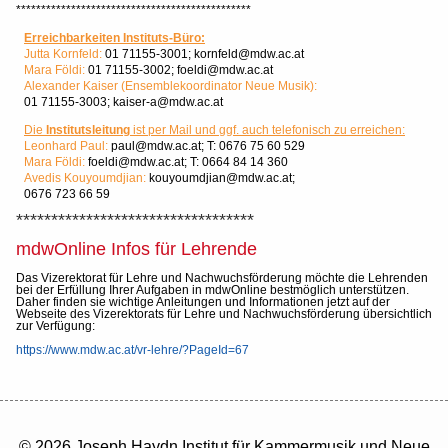
***********************************************
Erreichbarkeiten Instituts-Büro:
Jutta Kornfeld:
01 71155-3001; kornfeld@mdw.ac.at
Mara Földi:
01 71155-3002;
foeldi@mdw.ac.at
Alexander Kaiser (Ensemblekoordinator Neue Musik):
01 71155-3003; kaiser-a@mdw.ac.at
Die
Institutsleitung
ist per Mail und ggf. auch telefonisch zu erreichen:
Leonhard Paul:
paul@mdw.ac.at; T:
0676 75 60 529
Mara Földi:
foeldi@mdw.ac.at; T:
0664 84 14 360
Avedis Kouyoumdjian:
kouyoumdjian@mdw.ac.at;
0676 723 66 59
**********************************
mdwOnline Infos für Lehrende
Das Vizerektorat für Lehre und Nachwuchsförderung möchte die Lehrenden
bei der Erfüllung Ihrer Aufgaben in mdwOnline bestmöglich unterstützen.
Daher finden sie wichtige Anleitungen und Informationen jetzt auf der
Webseite des Vizerektorats für Lehre und Nachwuchsförderung übersichtlich
zur Verfügung:
https://www.mdw.ac.at/vr-lehre/?PageId=67
© 2026 Joseph Haydn Institut für Kammermusik und Neue