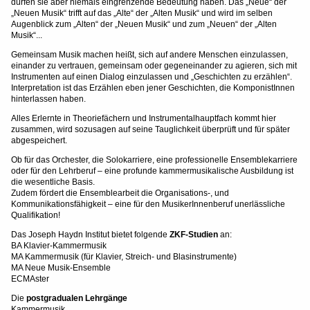
dürfen sie aber niemals eingrenzende Bedeutung haben. Das „Neue“ der
„Neuen Musik“ trifft auf das „Alte“ der „Alten Musik“ und wird im selben
Augenblick zum „Alten“ der „Neuen Musik“ und zum „Neuen“ der „Alten
Musik“...
Gemeinsam Musik machen heißt, sich auf andere Menschen einzulassen,
einander zu vertrauen, gemeinsam oder gegeneinander zu agieren, sich mit
Instrumenten auf einen Dialog einzulassen und „Geschichten zu erzählen“.
Interpretation ist das Erzählen eben jener Geschichten, die KomponistInnen
hinterlassen haben.
Alles Erlernte in Theoriefächern und Instrumentalhauptfach kommt hier
zusammen, wird sozusagen auf seine Tauglichkeit überprüft und für später
abgespeichert.
Ob für das Orchester, die Solokarriere, eine professionelle Ensemblekarriere
oder für den Lehrberuf – eine profunde kammermusikalische Ausbildung ist
die wesentliche Basis.
Zudem fördert die Ensemblearbeit die Organisations-, und
Kommunikationsfähigkeit – eine für den MusikerInnenberuf unerlässliche
Qualifikation!
Das Joseph Haydn Institut bietet folgende
ZKF-Studien
an:
BA Klavier-Kammermusik
MA Kammermusik (für Klavier, Streich- und Blasinstrumente)
MA Neue Musik-Ensemble
ECMAster
Die
postgradualen Lehrgänge
Kammermusik