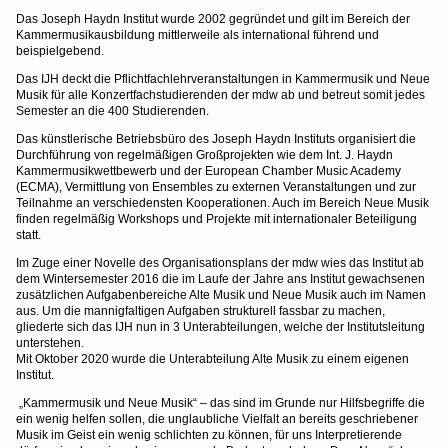
Das Joseph Haydn Institut wurde 2002 gegründet und gilt im Bereich der
Kammermusikausbildung mittlerweile als international führend und
beispielgebend.
Das IJH deckt die Pflichtfachlehrveranstaltungen in Kammermusik und Neue
Musik für alle Konzertfachstudierenden der mdw ab und betreut somit jedes
Semester an die 400 Studierenden.
Das künstlerische Betriebsbüro des Joseph Haydn Instituts organisiert die
Durchführung von regelmäßigen Großprojekten wie dem Int. J. Haydn
Kammermusikwettbewerb und der European Chamber Music Academy
(ECMA), Vermittlung von Ensembles zu externen Veranstaltungen und zur
Teilnahme an verschiedensten Kooperationen. Auch im Bereich Neue Musik
finden regelmäßig Workshops und Projekte mit internationaler Beteiligung
statt.
Im Zuge einer Novelle des Organisationsplans der mdw wies das Institut ab
dem Wintersemester 2016 die im Laufe der Jahre ans Institut gewachsenen
zusätzlichen Aufgabenbereiche Alte Musik und Neue Musik auch im Namen
aus. Um die mannigfaltigen Aufgaben strukturell fassbar zu machen,
gliederte sich das IJH nun in 3 Unterabteilungen, welche der Institutsleitung
unterstehen.
Mit Oktober 2020 wurde die Unterabteilung Alte Musik zu einem eigenen
Institut.
„Kammermusik und Neue Musik“ – das sind im Grunde nur Hilfsbegriffe die
ein wenig helfen sollen, die unglaubliche Vielfalt an bereits geschriebener
Musik im Geist ein wenig schlichten zu können, für uns Interpretierende