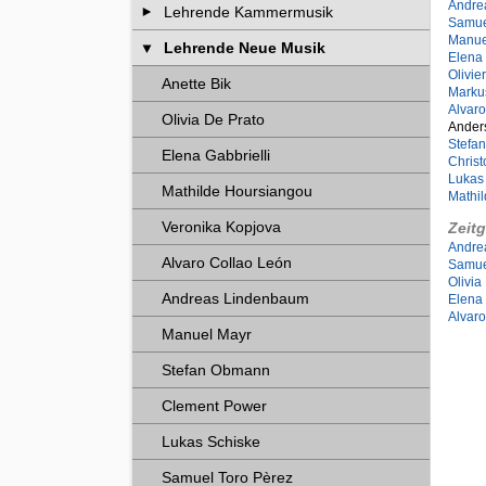
Andre
Lehrende Kammermusik
Samue
Manue
Lehrende Neue Musik
Elena 
Olivie
Anette Bik
Marku
Alvaro
Olivia De Prato
Anders
Stefa
Elena Gabbrielli
Chris
Lukas
Mathilde Hoursiangou
Mathi
Veronika Kopjova
Zeit
Andre
Alvaro Collao León
Samue
Olivia
Andreas Lindenbaum
Elena 
Alvaro
Manuel Mayr
Stefan Obmann
Clement Power
Lukas Schiske
Samuel Toro Pèrez