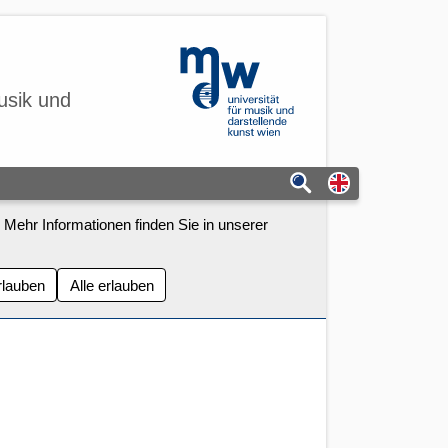
mdw - Homepage
usik und
Switch to eng
 Mehr Informationen finden Sie in unserer
rlauben
Alle erlauben