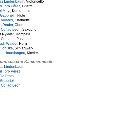
as Lindenbaum
, Violoncello
l Toro Pérez
, Gitarre
l Mayr
, Kontrabass
Gabbrielli
, Flöte
r Vivares
, Klarinette
s Deuter
, Oboe
 Collao León
, Saxophon
 Nykvist, Trompete
n Obmann
, Posaune
toph Walder
, Horn
 Schiske
, Schlagwerk
lde Hoursiangou
, Klavier
genössische Kammermusik:
as Lindenbaum
l Toro Pérez
 De Prato
Gabbrielli
 Collao León