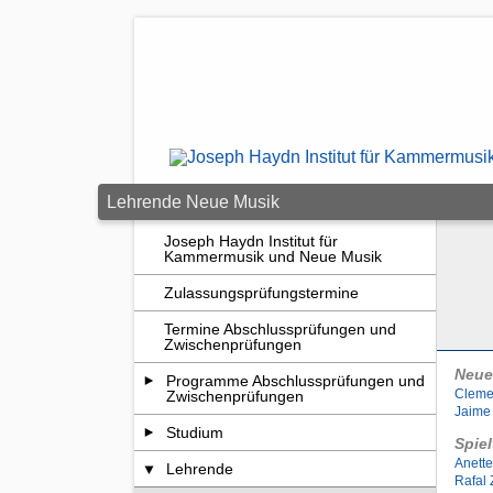
Zum Seiteninhalt springen
Lehrende Neue Musik
Joseph Haydn Institut für
Kammermusik und Neue Musik
Zulassungsprüfungstermine
Termine Abschlussprüfungen und
Zwischenprüfungen
Neue
Programme Abschlussprüfungen und
Cleme
Zwischenprüfungen
Jaime
Studium
Spie
Anette
Lehrende
Rafal 