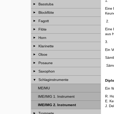
1. K
Basstuba
Eine 
Blockflöte
Keune
Fagott
2. 
Eine 
Flöte
aus H
Horn
3. S
Klarinette
Ein V
Oboe
Sämtl
Posaune
Sämtl
Saxophon
Schlaginstrumente
Dipl
ME/MU
Ein W
R. Ho
IME/IMG 1. Instrument
E. Ke
IME/IMG 2. Instrument
J. De
Trompete