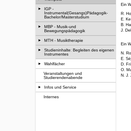
Ein W
IGP -
Instrumental(Gesangs)Pädagogik-
R. Ho
Bachelor/Masterstudium
E. Ke
B. Ha
MBP - Musik-und
J. De
Bewegungspädagogik
MTH - Musiktherapie
Ein W
Studieninhalte: Begleiten des eigenen
N. Ro
Instrumentes
E. Sé
Wahlfächer
D. Fr
O. Ma
Veranstaltungen und
N. J.
Studierendenabende
Infos und Service
Internes