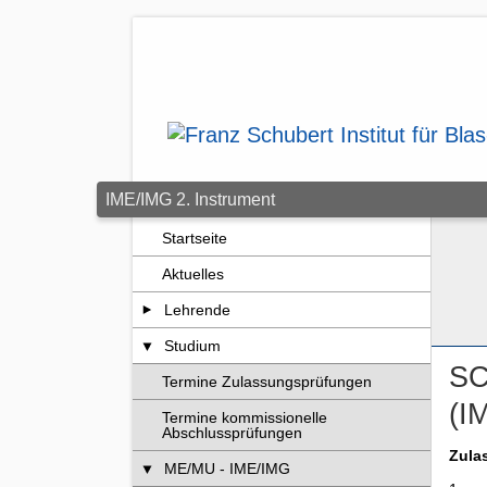
Zum Seiteninhalt springen
IME/IMG 2. Instrument
Startseite
Aktuelles
Lehrende
Studium
SC
Termine Zulassungsprüfungen
(I
Termine kommissionelle
Abschlussprüfungen
Zula
ME/MU - IME/IMG