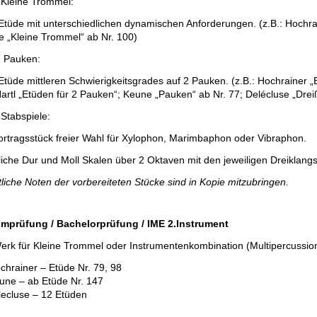
leine Trommel:
Etüde mit unterschiedlichen dynamischen Anforderungen. (z.B.: Hochra
 „Kleine Trommel“ ab Nr. 100)
Pauken:
Etüde mittleren Schwierigkeitsgrades auf 2 Pauken. (z.B.: Hochrainer „
artl „Etüden für 2 Pauken“; Keune „Pauken“ ab Nr. 77; Delécluse „Drei
tabspiele:
ortragsstück freier Wahl für Xylophon, Marimbaphon oder Vibraphon.
iche Dur und Moll Skalen über 2 Oktaven mit den jeweiligen Dreikla
iche Noten der vorbereiteten Stücke sind in Kopie mitzubringen.
omprüfung / Bachelorprüfung / IME 2.Instrument
erk für Kleine Trommel oder Instrumentenkombination (Multipercussion
chrainer – Etüde Nr. 79, 98
une – ab Etüde Nr. 147
lecluse – 12 Etüden