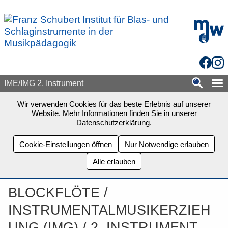
Zum Seiteninhalt springen
mdw - H
Facebo
Inst
IME/IMG 2. Instrument
Wir verwenden Cookies für das beste Erlebnis auf unserer
Website. Mehr Informationen finden Sie in unserer
Datenschutzerklärung
.
Cookie-Einstellungen öffnen
Nur Notwendige erlauben
Alle erlauben
BLOCKFLÖTE /
INSTRUMENTALMUSIKERZIEH
UNG (IMG) / 2. INSTRUMENT