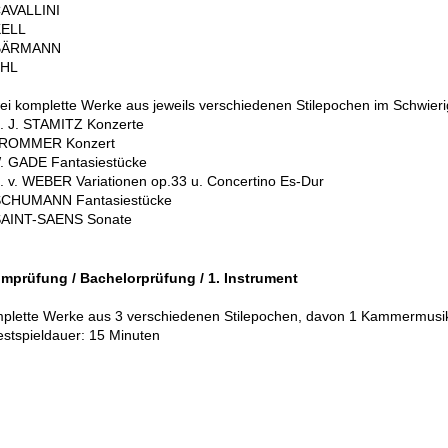
CAVALLINI
KELL
 BÄRMANN
UHL
ei komplette Werke aus jeweils verschiedenen Stilepochen im Schwieri
u. J. STAMITZ Konzerte
 KROMMER Konzert
. GADE Fantasiestücke
. v. WEBER Variationen op.33 u. Concertino Es-Dur
 SCHUMANN Fantasiestücke
 SAINT-SAENS Sonate
omprüfung / Bachelorprüfung
/ 1. Instrument
plette Werke aus 3 verschiedenen Stilepochen, davon 1 Kammermusi
stspieldauer: 15 Minuten