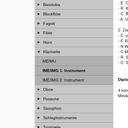
- E. 
Basstuba
- R. 
- C.
Blockflöte
- A. 
Fagott
2. Zw
Flöte
- C. 
- F.
Horn
- N.W
- C.M
Klarinette
- R.
ME/MU
- C.
IME/IMG 1. Instrument
Dipl
IME/IMG 2. Instrument
Oboe
4 kom
Minde
Posaune
Saxophon
Schlaginstrumente
Trompete