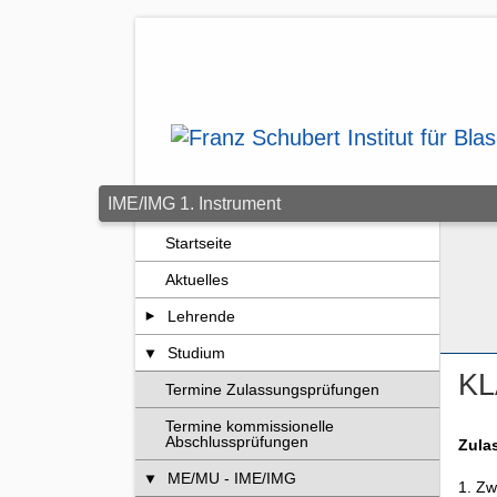
Zum Seiteninhalt springen
IME/IMG 1. Instrument
Startseite
Aktuelles
Lehrende
Studium
KL
Termine Zulassungsprüfungen
Termine kommissionelle
Abschlussprüfungen
Zula
ME/MU - IME/IMG
1. Zw