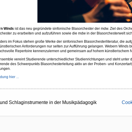
n Winds
ist das neu gegründete sinfonische Blasorchester der mdw. Ziel des Orcheste
chester zu erarbeiten und aufzuführen sowie die mdw in der Blasorchesterwelt sicht
ers im Fokus stehen große Werke der sinfonischen Blasorchesterliteratur, die auf
künstlerischen Anforderungen nur selten zur Aufführung gelangen. Webern Winds bi
uchsvolle Repertoire kennenzulernen und gemeinsam auf hohem künstlerischem Ni
semble vereint Studierende unterschiedlicher Studienrichtungen und steht unter 
rende des Schwerpunkts Blasorchesterleitung aktiv an der Proben- und Konzertarb
rungen.
ung hier ...
s- und Schlaginstrumente in der Musikpädagogik
Cook