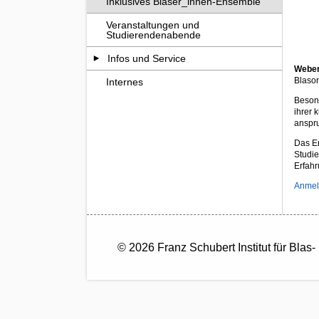
Inklusives Bläser_innen-Ensemble
Veranstaltungen und
Studierendenabende
Infos und Service
Weber
Blasor
Internes
Besond
ihrer 
anspr
Das En
Studie
Erfah
Anmeld
© 2026 Franz Schubert Institut für Bla