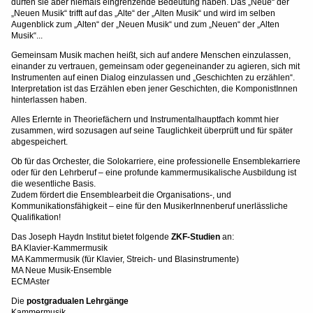
dürfen sie aber niemals eingrenzende Bedeutung haben. Das „Neue“ der
„Neuen Musik“ trifft auf das „Alte“ der „Alten Musik“ und wird im selben
Augenblick zum „Alten“ der „Neuen Musik“ und zum „Neuen“ der „Alten
Musik“...
Gemeinsam Musik machen heißt, sich auf andere Menschen einzulassen,
einander zu vertrauen, gemeinsam oder gegeneinander zu agieren, sich mit
Instrumenten auf einen Dialog einzulassen und „Geschichten zu erzählen“.
Interpretation ist das Erzählen eben jener Geschichten, die KomponistInnen
hinterlassen haben.
Alles Erlernte in Theoriefächern und Instrumentalhauptfach kommt hier
zusammen, wird sozusagen auf seine Tauglichkeit überprüft und für später
abgespeichert.
Ob für das Orchester, die Solokarriere, eine professionelle Ensemblekarriere
oder für den Lehrberuf – eine profunde kammermusikalische Ausbildung ist
die wesentliche Basis.
Zudem fördert die Ensemblearbeit die Organisations-, und
Kommunikationsfähigkeit – eine für den MusikerInnenberuf unerlässliche
Qualifikation!
Das Joseph Haydn Institut bietet folgende
ZKF-Studien
an:
BA Klavier-Kammermusik
MA Kammermusik (für Klavier, Streich- und Blasinstrumente)
MA Neue Musik-Ensemble
ECMAster
Die
postgradualen Lehrgänge
Kammermusik