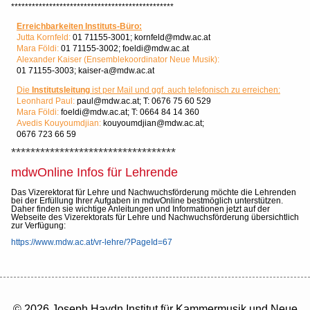
***********************************************
Erreichbarkeiten Instituts-Büro:
Jutta Kornfeld:
01 71155-3001; kornfeld@mdw.ac.at
Mara Földi:
01 71155-3002;
foeldi@mdw.ac.at
Alexander Kaiser (Ensemblekoordinator Neue Musik):
01 71155-3003; kaiser-a@mdw.ac.at
Die
Institutsleitung
ist per Mail und ggf. auch telefonisch zu erreichen:
Leonhard Paul:
paul@mdw.ac.at; T:
0676 75 60 529
Mara Földi:
foeldi@mdw.ac.at; T:
0664 84 14 360
Avedis Kouyoumdjian:
kouyoumdjian@mdw.ac.at;
0676 723 66 59
**********************************
mdwOnline Infos für Lehrende
Das Vizerektorat für Lehre und Nachwuchsförderung möchte die Lehrenden
bei der Erfüllung Ihrer Aufgaben in mdwOnline bestmöglich unterstützen.
Daher finden sie wichtige Anleitungen und Informationen jetzt auf der
Webseite des Vizerektorats für Lehre und Nachwuchsförderung übersichtlich
zur Verfügung:
https://www.mdw.ac.at/vr-lehre/?PageId=67
© 2026 Joseph Haydn Institut für Kammermusik und Neue