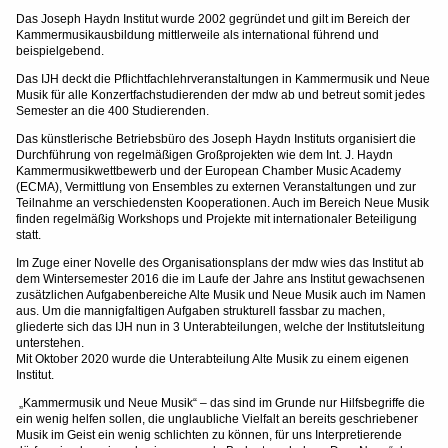
Das Joseph Haydn Institut wurde 2002 gegründet und gilt im Bereich der
Kammermusikausbildung mittlerweile als international führend und
beispielgebend.
Das IJH deckt die Pflichtfachlehrveranstaltungen in Kammermusik und Neue
Musik für alle Konzertfachstudierenden der mdw ab und betreut somit jedes
Semester an die 400 Studierenden.
Das künstlerische Betriebsbüro des Joseph Haydn Instituts organisiert die
Durchführung von regelmäßigen Großprojekten wie dem Int. J. Haydn
Kammermusikwettbewerb und der European Chamber Music Academy
(ECMA), Vermittlung von Ensembles zu externen Veranstaltungen und zur
Teilnahme an verschiedensten Kooperationen. Auch im Bereich Neue Musik
finden regelmäßig Workshops und Projekte mit internationaler Beteiligung
statt.
Im Zuge einer Novelle des Organisationsplans der mdw wies das Institut ab
dem Wintersemester 2016 die im Laufe der Jahre ans Institut gewachsenen
zusätzlichen Aufgabenbereiche Alte Musik und Neue Musik auch im Namen
aus. Um die mannigfaltigen Aufgaben strukturell fassbar zu machen,
gliederte sich das IJH nun in 3 Unterabteilungen, welche der Institutsleitung
unterstehen.
Mit Oktober 2020 wurde die Unterabteilung Alte Musik zu einem eigenen
Institut.
„Kammermusik und Neue Musik“ – das sind im Grunde nur Hilfsbegriffe die
ein wenig helfen sollen, die unglaubliche Vielfalt an bereits geschriebener
Musik im Geist ein wenig schlichten zu können, für uns Interpretierende