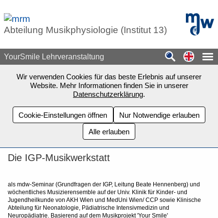
Zum Seiteninhalt springen
mdw - H
Abteilung Musikphysiologie (Institut 13)
Switch
YourSmile Lehrveranstaltung
Wir verwenden Cookies für das beste Erlebnis auf unserer
Website. Mehr Informationen finden Sie in unserer
Datenschutzerklärung
.
Cookie-Einstellungen öffnen
Nur Notwendige erlauben
Alle erlauben
Die IGP-Musikwerkstatt
als mdw-Seminar (Grundfragen der IGP, Leitung Beate Hennenberg) und
wöchentliches Musizierensemble auf der Univ. Klinik für Kinder- und
Jugendheilkunde von AKH Wien und MedUni Wien/ CCP sowie Klinische
Abteilung für Neonatologie, Pädiatrische Intensivmedizin und
Neuropädiatrie. Basierend auf dem Musikprojekt 'Your Smile'