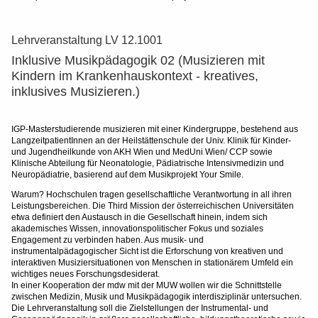
Lehrveranstaltung LV 12.1001
Inklusive Musikpädagogik 02 (Musizieren mit
Kindern im Krankenhauskontext - kreatives,
inklusives Musizieren.)
IGP-Masterstudierende musizieren mit einer Kindergruppe, bestehend aus
LangzeitpatientInnen an der Heilstättenschule der Univ. Klinik für Kinder-
und Jugendheilkunde von AKH Wien und MedUni Wien/ CCP sowie
Klinische Abteilung für Neonatologie, Pädiatrische Intensivmedizin und
Neuropädiatrie, basierend auf dem Musikprojekt Your Smile.
Warum? Hochschulen tragen gesellschaftliche Verantwortung in all ihren
Leistungsbereichen. Die Third Mission der österreichischen Universitäten
etwa definiert den Austausch in die Gesellschaft hinein, indem sich
akademisches Wissen, innovationspolitischer Fokus und soziales
Engagement zu verbinden haben. Aus musik- und
instrumentalpädagogischer Sicht ist die Erforschung von kreativen und
interaktiven Musiziersituationen von Menschen in stationärem Umfeld ein
wichtiges neues Forschungsdesiderat.
In einer Kooperation der mdw mit der MUW wollen wir die Schnittstelle
zwischen Medizin, Musik und Musikpädagogik interdisziplinär untersuchen.
Die Lehrveranstaltung soll die Zielstellungen der Instrumental- und