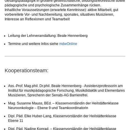
Gesangspädagogik in größere gesellschaftliche, bildungstheoretische sowie
pädagogische und psychologische Zusammenhänge rücken.
Inhaltliche Voraussetzungen (erwartete Kenntnisse): aktive Mitarbeit, gut
vorbereitete Vor- und Nachbereitung, sponates, situatives Musizieren,
Interesse an Reflexionen und Teamarbeit
Leitung der Lehrveranstaltung: Beate Hennenberg
Termine und weitere Infos siehe
mdwOnline
Kooperationsteam:
Ass.-Prof. Mag.phil. Dr.phil. Beate Hennenberg - Assistenzprofessorin am
Institut für musikpädagogische Forschung, Musikdidaktik und Elementares
Musizieren, Sprecherin der Senats-AG Barrierefrei.
Mag. Susanne Mauss, BEd. – Klassenvorständin der Heilstättenklasse
Neuroonkologie – Ebene 9 und Teamkoordinatorin
Dipl. Päd. Elke Huber-Lang, Klassenvorständin der Heilstättenklasse
Ebene 11
Dipl. Päd. Nadine Konrad, – Klassenvorständin der Heilstättenklasse