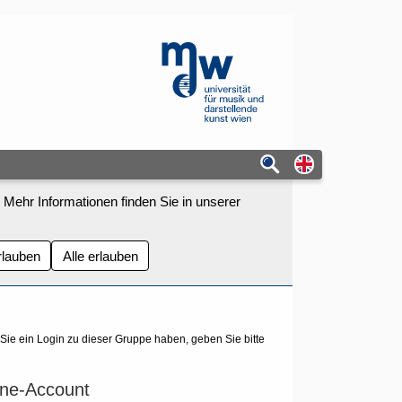
mdw - Homepage
Switch to eng
 Mehr Informationen finden Sie in unserer
rlauben
Alle erlauben
ie ein Login zu dieser Gruppe haben, geben Sie bitte
ne-Account