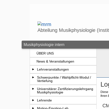
Zum Seiteninhalt springen
Abteilung Musikphysiologie (Insti
Musikphysiologie intern
ÜBER UNS
News & Veranstaltungen
Lehrveranstaltungen
Schwerpunkte / Wahlpflicht-Modul /
Vertiefung
Lo
Universitärer Zertifizierungslehrgang
Diese 
Musikphysiologie
Ihren 
Lehrende
CM
Motion-Emotion-Lab