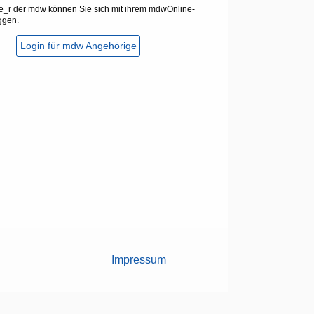
e_r der mdw können Sie sich mit ihrem mdwOnline-
ggen.
Login für mdw Angehörige
Impressum