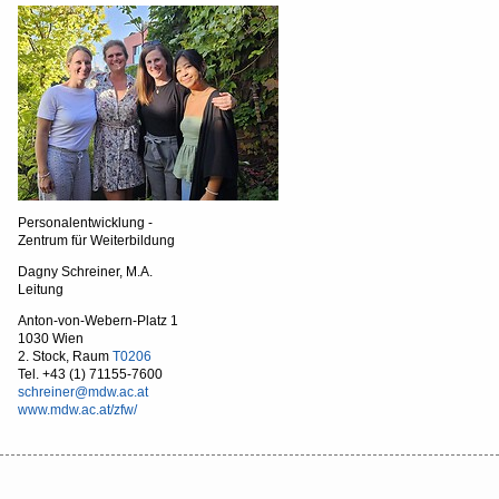
Personalentwicklung -
Zentrum für Weiterbildung
Dagny Schreiner, M.A.
Leitung
Anton-von-Webern-Platz 1
1030 Wien
2. Stock, Raum
T0206
Tel. +43 (1) 71155-7600
schreiner@mdw.ac.at
www.mdw.ac.at/zfw/