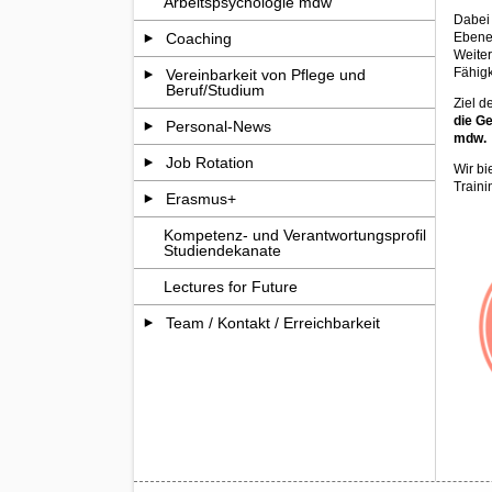
Arbeitspsychologie mdw
Dabei 
Ebene 
Coaching
Weite
Fähigk
Vereinbarkeit von Pflege und
Beruf/Studium
Ziel d
die G
Personal-News
mdw.
Job Rotation
Wir bi
Traini
Erasmus+
Kompetenz- und Verantwortungsprofil
Studiendekanate
Lectures for Future
Team / Kontakt / Erreichbarkeit