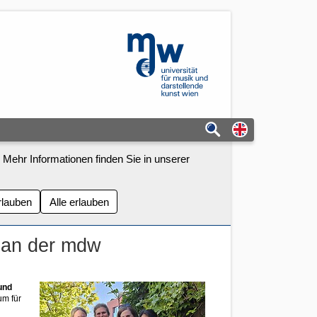
mdw - Homepage
Switch to eng
 Mehr Informationen finden Sie in unserer
rlauben
Alle erlauben
 an der mdw
und
um für