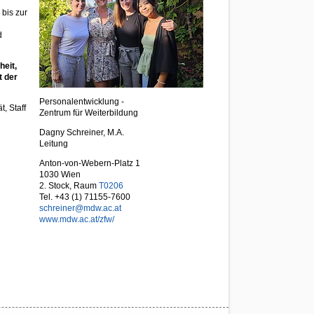
 bis zur
d
heit,
t der
Personalentwicklung -
, Staff
Zentrum für Weiterbildung
Dagny Schreiner, M.A.
Leitung
Anton-von-Webern-Platz 1
1030 Wien
2. Stock, Raum
T0206
Tel. +43 (1) 71155-7600
schreiner@mdw.ac.at
www.mdw.ac.at/zfw/