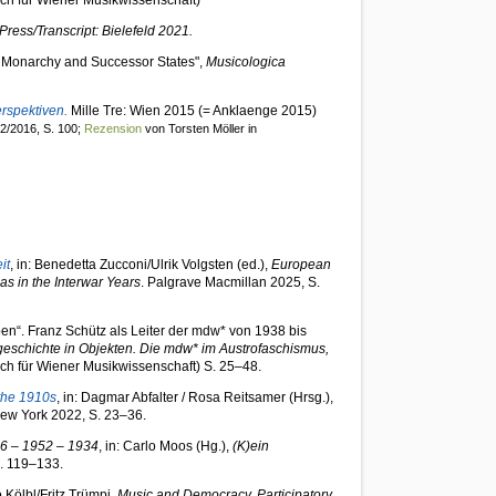
uch für Wiener Musikwissenschaft)
Press/Transcript: Bielefeld 2021.
Monarchy
and
Successor
States",
Musicologica
erspektiven
.
Mille Tre: Wien 2015 (= Anklaenge 2015)
2/2016, S. 100;
Rezension
von Torsten Möller in
it
, in: Benedetta Zucconi/Ulrik Volgsten (ed.),
European
s in the Interwar Years
. Palgrave Macmillan 2025, S.
iben“. Franz Schütz als Leiter der mdw* von 1938 bis
geschichte in Objekten. Die mdw* im Austrofaschismus,
uch für Wiener Musikwissenschaft) S. 25–48.
 the 1910s
, in: Dagmar Abfalter / Rosa Reitsamer (Hrsg.),
w York 2022, S. 23–36.
36 – 1952 – 1934
, in: Carlo Moos (Hg.),
(K)ein
S. 119–133.
o Kölbl/Fritz Trümpi,
Music and Democracy. Participatory