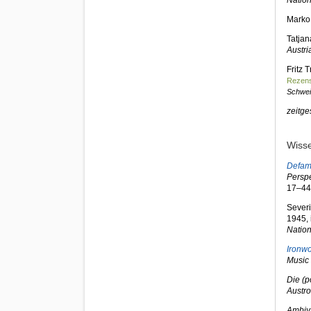
Natio
Marko 
Tatjan
Austri
Fritz 
Rezens
Schwei
zeitge
Wisse
Defame
Perspe
17–44
Severi
1945, 
Natio
Ironwo
Music 
Die (p
Austr
Ambiv