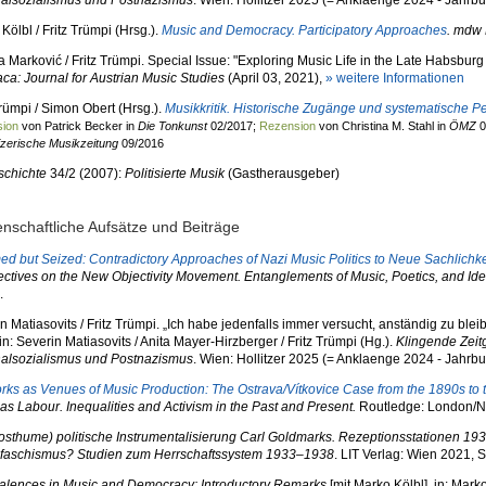
nalsozialismus und Postnazismus
. Wien: Hollitzer 2025 (= Anklaenge 2024 - Jahrb
Kölbl / Fritz Trümpi (Hrsg.).
Music and Democracy. Participatory Approaches
. mdw 
a Marković / Fritz Trümpi. Special
Issue: "Exploring Music
Life
in
the
Late
Habsburg
aca: Journal for Austrian Music Studies
(April 03, 2021),
» weitere Informationen
Trümpi / Simon Obert (Hrsg.).
Musikkritik. Historische Zugänge und systematische P
ion
von Patrick Becker in
Die Tonkunst
02/2017;
Rezension
von Christina M. Stahl in
ÖMZ
0
zerische Musikzeitung
09/2016
schichte
34/2 (2007):
Politisierte Musik
(Gastherausgeber)
nschaftliche Aufsätze und Beiträge
d but Seized: Contradictory Approaches of Nazi Music Politics to Neue Sachlichke
ctives on the New Objectivity Movement. Entanglements of Music, Poetics, and Idea
.
n Matiasovits / Fritz Trümpi. „Ich habe jedenfalls immer versucht, anständig zu ble
in: Severin Matiasovits / Anita Mayer-Hirzberger / Fritz Trümpi (Hg.).
Klingende Zeit
nalsozialismus und Postnazismus
. Wien: Hollitzer 2025 (= Anklaenge 2024 - Jahrb
rks as Venues of Music Production: The Ostrava/Vítkovice Case from the 1890s to
as Labour. Inequalities and Activism in the Past and Present.
Routledge: London/Ne
osthume) politische Instrumentalisierung Carl Goldmarks. Rezeptionsstationen 19
ofaschismus? Studien zum Herrschaftssystem 1933–1938
. LIT Verlag: Wien 2021, 
alences in Music and Democracy: Introductory Remarks
[mit Marko Kölbl], in: Mark