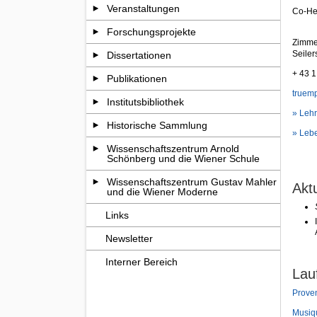
Veranstaltungen
Co-He
Forschungsprojekte
Zimme
Seiler
Dissertationen
+ 43 
Publikationen
truem
Institutsbibliothek
» Leh
Historische Sammlung
» Leb
Wissenschaftszentrum Arnold
Schönberg und die Wiener Schule
Wissenschaftszentrum Gustav Mahler
Akt
und die Wiener Moderne
Links
Newsletter
Interner Bereich
Lau
Prove
Musiqu