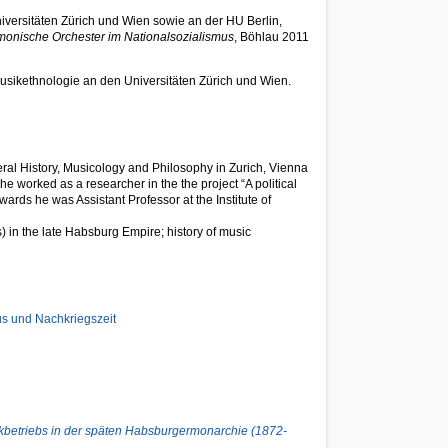
versitäten Zürich und Wien sowie an der HU Berlin,
armonische Orchester im Nationalsozialismus
, Böhlau 2011
sikethnologie an den Universitäten Zürich und Wien.
eral History, Musicology and Philosophy in Zurich, Vienna
 worked as a researcher in the the project “A political
rds he was Assistant Professor at the Institute of
s) in the late Habsburg Empire; history of music
us und Nachkriegszeit
ikbetriebs in der späten Habsburgermonarchie (1872-