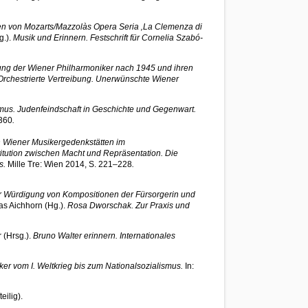
nen von Mozarts/Mazzolàs Opera Seria ‚La Clemenza di
g.).
Musik und Erinnern. Festschrift für Cornelia Szabó-
ng der Wiener Philharmoniker nach 1945 und ihren
Orchestrierte Vertreibung. Unerwünschte Wiener
us. Judenfeindschaft in Geschichte und Gegenwart.
–360
.
on Wiener Musikergedenkstätten im
titution zwischen Macht und Repräsentation. Die
s.
Mille Tre: Wien 2014, S. 221–228
.
r Würdigung von Kompositionen der Fürsorgerin und
as Aichhorn (Hg.).
Rosa Dworschak. Zur Praxis und
 (Hrsg.).
Bruno Walter erinnern. Internationales
ker vom I. Weltkrieg bis zum Nationalsozialismus.
In:
teilig).