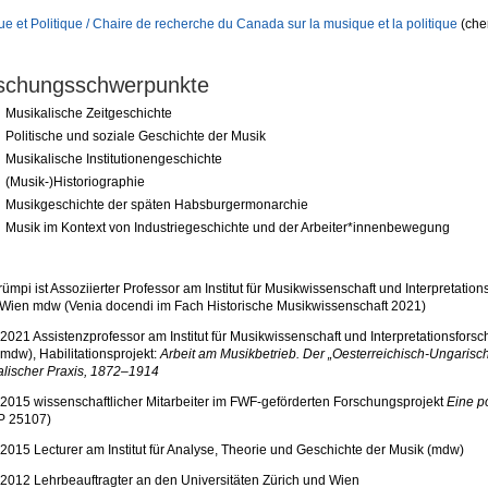
e et Politique / Chaire de recherche du Canada sur la musique et la politique
(che
schungsschwerpunkte
Musikalische Zeitgeschichte
Politische und soziale Geschichte der Musik
Musikalische Institutionengeschichte
(Musik-)Historiographie
Musikgeschichte der späten Habsburgermonarchie
Musik im Kontext von Industriegeschichte und der Arbeiter*innenbewegung
Trümpi ist Assoziierter Professor am Institut für Musikwissenschaft und Interpretatio
 Wien mdw (Venia docendi im Fach Historische Musikwissenschaft 2021)
021 Assistenzprofessor am Institut für Musikwissenschaft und Interpretationsforsc
mdw), Habilitationsprojekt:
Arbeit am Musikbetrieb. Der „Oesterreichisch-Ungarisch
alischer Praxis, 1872–1914
015 wissenschaftlicher Mitarbeiter im FWF-geförderten Forschungsprojekt
Eine p
P 25107)
015 Lecturer am Institut für Analyse, Theorie und Geschichte der Musik (mdw)
012 Lehrbeauftragter an den Universitäten Zürich und Wien