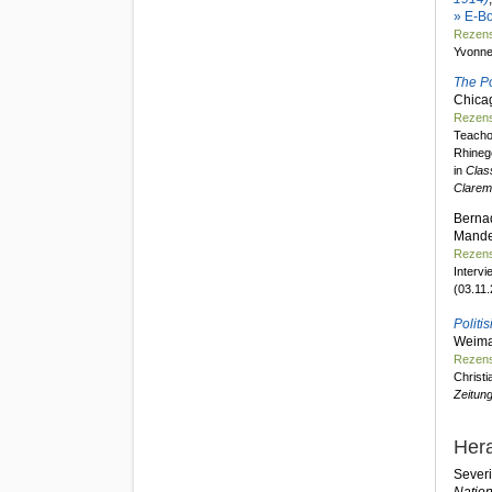
» E-B
Rezen
Yvonne
The Po
Chica
Rezens
Teacho
Rhinego
in
Clas
Clarem
Bernad
Mande
Rezens
Intervi
(03.11.
Politi
Weima
Rezens
Christi
Zeitun
Her
Severi