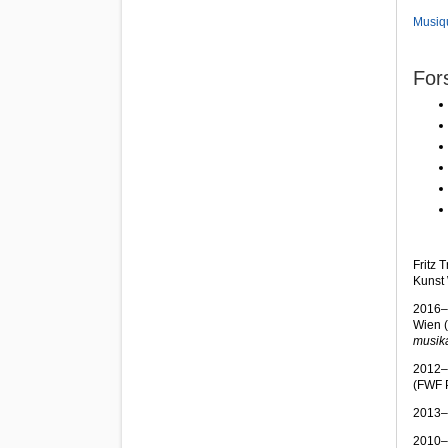
Musiqu
For
Fritz 
Kunst
2016–2
Wien (
musik
2012–2
(FWF 
2013–2
2010–2