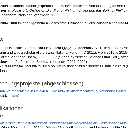
009 Doktoratsstudium (Stipendiat des Schweizerischen Nationalfonds) an den Uni
tion mit
Politisierte Orchester. Die Wiener Philharmoniker und das Berliner Philh
Rosenberg-Preis der Stadt Wien 2012)
004 Studium der Allgemeinen Geschichte, Philosophie, Musikwissenschaft und Mu
sh
Trümpi is Associate Professor for Musicology (Venia docendi 2021). He studied Gen
rlin and was a scholar of the Swiss National Fund (PhD 2011). From 2012 to 2015 he
y of the Viennese Opera, 1869–1955” (funded by Austrian Science Fund FWF), afterwa
ology and Performance Studies at the mdw (2016–2021).
in research foci include music & politics; history of music industries; music culture(
tions.
schungsprojekte (abgeschlossen)
nde Zeitgeschichte in Objekten – Die mdw in Austrofaschismus, Nationalsozialism
ojektleitung)
likationen
er
als Arbeit. Der Oesterreichisch-Ungarische Musikerverband als Gestalter des Mus
, Wien: Böhlau Verlag 2024 (= Wiener Veröffentlichungen zur Musikgeschichte 18)