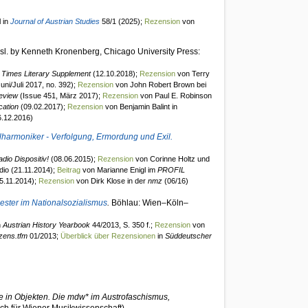
 in
Journal of Austrian Studies
58/1 (2025);
Rezension
von
ansl. by Kenneth Kronenberg, Chicago University Press:
n
Times Literary Supplement
(12.10.2018);
Rezension
von Terry
uni/Juli 2017, no. 392);
Rezension
von John Robert Brown bei
Review
(Issue 451, März 2017);
Rezension
von Paul E. Robinson
cation
(09.02.2017);
Rezension
von Benjamin Balint in
.12.2016)
lharmoniker - Verfolgung, Ermordung und Exil.
dio Dispositiv!
(08.06.2015);
Rezension
von Corinne Holtz und
io (21.11.2014);
Beitrag
von Marianne Enigl im
PROFIL
05.11.2014);
Rezension
von Dirk Klose in der
nmz
(06/16)
hester im Nationalsozialismus
.
Böhlau: Wien–Köln–
n
Austrian History Yearbook
44/2013, S. 350 f.;
Rezension
von
zens.tfm
01/2013;
Überblick über Rezensionen
in
Süddeutscher
e in Objekten. Die mdw* im Austrofaschismus,