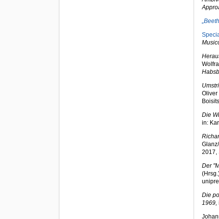
Appro
„Beeth
Speci
Musico
Heraus
Wolfra
Habsb
Umstri
Oliver
Boisit
Die Wi
in: Ka
Richar
Glanz/
2017,
Der "M
(Hrsg.
unipre
Die po
1969,
Johann