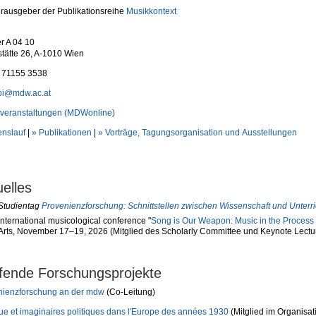
rausgeber der Publikationsreihe
Musikkontext
r A 04 10
stätte 26, A-1010 Wien
1 71155 3538
pi@mdw.ac.at
rveranstaltungen (MDWonline)
enslauf
|
» Publikationen
|
» Vorträge, Tagungsorganisation und Ausstellungen
uelles
Studientag
Provenienzforschung: Schnittstellen zwischen Wissenschaft und Unterri
International musicological conference "
Song is Our Weapon: Music in the Process 
Arts, November 17–19, 2026 (Mitglied des Scholarly Committee und Keynote Lectu
fende Forschungsprojekte
nienzforschung an der mdw
(Co-Leitung)
e et imaginaires politiques dans l'Europe des années 1930
(Mitglied im Organisa