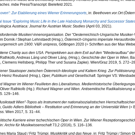
aches
. mdw Press/Transcript: Bielefeld 2021.
oven“: Zur Etablierung eines Wiener Erinnerungsorts
, in:
Beethoven.vor.Ort
(Österr
al Issue
“Exploring Music Life in the Late Habsburg Monarchy and Successor States”:
logica Austriaca: Journal for Austrian Music Studies
(April 03, 2021).
fordernde Musiker/-innenorganisation. Der "Oesterreichisch-Ungarische Musiker-
m Dornik / Stephan Lehnstaedt (Hrsg.),
Österreich-Ungarns imperiale Herausforde
urgerreich um 1900
. V&R unipress, Göttingen 2020 (= Schriften aus der Max Weber
ttene Charity aus den USA. Perspektiven aus dem Exil auf den "Wiederaufbau" d
 Rathkolb, Andreas Láng und Oliver Láng, (Hrsg.),
Geschichte der Oper in Wien
, Ba
s, Clemens Hellsberg, Philipp Ther und Susana Zapke). Wien/Graz 2019, S. 272–2
ener Staatsoper zwischen Österreich-Ideologie und Kaltem Krieg. Zur Politisie
rl-Heinz Reuband (Hrsg.),
Oper, Publikum und Gesellschaft.
Springer VS: Wiesbade
d Wagner im Wiener Feuilleton des Liberalismus. Medienhistorische Überlegunge
Oliver Rathkolb (Hg.):
Richard Wagner und Wien. Antisemitische Radikalisierung 
 S. 129–146.
usikstadt Wien"-Topos als Instrument der nationalsozialistischen Herrschaftssiche
),
Guido Adlers Bibliothek – Restitution und Erinnerung an der Universität Wien
(= B
ss: Wien 2017, S. 31–44.
litische Karriere einer tschechischen Oper in Wien. Zur Wiener Rezeptionsgeschi
in:
Archiv für Musikwissenschaft
73,2 (2016), S. 116–136
.
es Maria Staud / Fritz Trümpi.
Musikkritik und das Neue
, in: Fritz Trümpi / Simon O