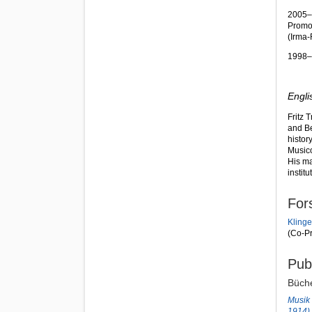
2005–2
Promo
(Irma-
1998–2
Engli
Fritz 
and Be
histor
Music
His ma
institu
For
Klinge
(Co-Pr
Pub
Büch
Musik 
1914)