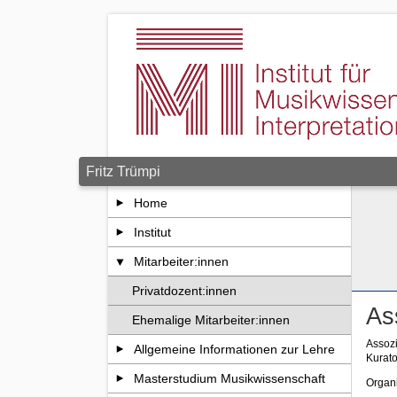
Zum Seiteninhalt springen
Fritz Trümpi
Home
Institut
Mitarbeiter:innen
Privatdozent:innen
As
Ehemalige Mitarbeiter:innen
Assozi
Allgemeine Informationen zur Lehre
Kurat
Masterstudium Musikwissenschaft
Organi