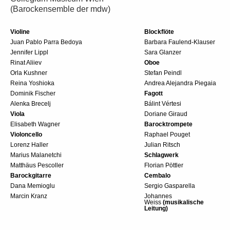
(Barockensemble der mdw)
Violine
Blockflöte
Juan Pablo Parra Bedoya
Barbara Faulend-Klauser
Jennifer Lippl
Sara Glanzer
Rinat Aliiev
Oboe
Orla Kushner
Stefan Peindl
Reina Yoshioka
Andrea Alejandra Piegaia
Dominik Fischer
Fagott
Alenka Brecelj
Bálint Vértesi
Viola
Doriane Giraud
Elisabeth Wagner
Barocktrompete
Violoncello
Raphael Pouget
Lorenz Haller
Julian Ritsch
Marius Malanetchi
Schlagwerk
Matthäus Pescoller
Florian Pöttler
Barockgitarre
Cembalo
Dana Memioglu
Sergio Gasparella
Marcin Kranz
Johannes
Weiss
(musikalische
Leitung)