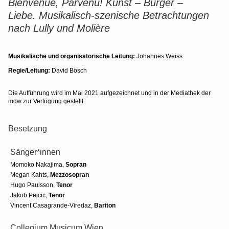
Bienvenue, Parvenü!
Kunst – Bürger –
Liebe. Musikalisch-szenische Betrachtungen
nach Lully und Molière
Musikalische und organisatorische Leitung:
Johannes Weiss
Regie/Leitung:
David Bösch
Die Aufführung wird im Mai 2021 aufgezeichnet und in der Mediathek der
mdw zur Verfügung gestellt.
Besetzung
Sänger*innen
Momoko Nakajima,
Sopran
Megan Kahts,
Mezzosopran
Hugo Paulsson,
Tenor
Jakob Pejcic,
Tenor
Vincent Casagrande-Viredaz,
Bariton
Collegium Musicum Wien