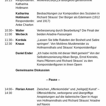
10:15
Respondentin:
Molières/Lullys„Le Bourgeois gentilhomme
Katharina
Hottmann
Katharina
Beobachtungen zur Komposition des Sozialen in
Hottmann
Richard Straussʼ Der Bürger als Edelmann (1912
Respondentin:
und 1917)
Anke Charton
10:30–
Walter
Verbesserung durch Bearbeitung? Die Finali der
11:00
Werbeck
beiden Ariadne-Fassungen
11:30–
Kordula
„Lassen Sie bitte Raketen der Bosheit und Satire
12:30
Knaus
springen“. Von Molières Musikmeister zu
Hofmannsthals und Strauss’ Komponistenfigur
Daniel Ender
„Ich habe nichts mit dieser Welt gemein!“ Von der
Selbstinszenierung Alban Bergs, Ernst Kreneks,
Hans Pfitzners und Richard Strauss’ zu den
Komponistenfiguren in ihren Opern
Gemeinsame Diskussion
-- Pause --
14:00–
Florian Amort
Zwischen „Affenkomödie“ und „heilige[r] Kunst“ –
14:30
Offensichtliche, verborgene und übergriffige
Anspielungen auf die italienische Oper in Hugo
von Hofmannsthals und Richard Strauss’ Ariadne
auf Naxos