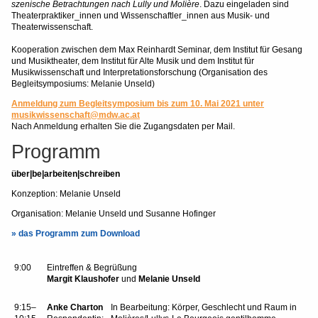
szenische Betrachtungen nach Lully und Molière
. Dazu eingeladen sind
Theaterpraktiker_innen und Wissenschaftler_innen aus Musik- und
Theaterwissenschaft.
Kooperation zwischen dem Max Reinhardt Seminar, dem Institut für Gesang
und Musiktheater, dem Institut für Alte Musik und dem Institut für
Musikwissenschaft und Interpretationsforschung (Organisation des
Begleitsymposiums: Melanie Unseld)
Anmeldung zum Begleitsymposium bis zum 10. Mai 2021 unter
musikwissenschaft@mdw.ac.at
Nach Anmeldung erhalten Sie die Zugangsdaten per Mail.
Programm
über|be|arbeiten|schreiben
Konzeption: Melanie Unseld
Organisation: Melanie Unseld und Susanne Hofinger
» das Programm zum Download
9:00
Eintreffen & Begrüßung
Margit Klaushofer
und
Melanie Unseld
9:15–
Anke Charton
In Bearbeitung: Körper, Geschlecht und Raum in