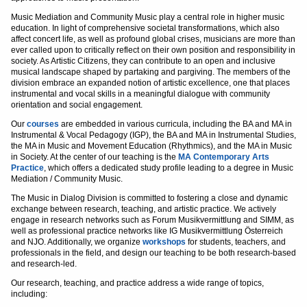
Music Mediation and Community Music play a central role in higher music
education. In light of comprehensive societal transformations, which also
affect concert life, as well as profound global crises, musicians are more than
ever called upon to critically reflect on their own position and responsibility in
society. As Artistic Citizens, they can contribute to an open and inclusive
musical landscape shaped by partaking and pargiving. The members of the
division embrace an expanded notion of artistic excellence, one that places
instrumental and vocal skills in a meaningful dialogue with community
orientation and social engagement.
Our
courses
are embedded in various curricula, including the BA and MA in
Instrumental & Vocal Pedagogy (IGP), the BA and MA in Instrumental Studies,
the MA in Music and Movement Education (Rhythmics), and the MA in Music
in Society. At the center of our teaching is the
MA Contemporary Arts
Practice
, which offers a dedicated study profile leading to a degree in Music
Mediation / Community Music.
The Music in Dialog Division is committed to fostering a close and dynamic
exchange between research, teaching, and artistic practice. We actively
engage in research networks such as Forum Musikvermittlung and SIMM, as
well as professional practice networks like IG Musikvermittlung Österreich
and NJO. Additionally, we organize
workshops
for students, teachers, and
professionals in the field, and design our teaching to be both research-based
and research-led.
Our research, teaching, and practice address a wide range of topics,
including: