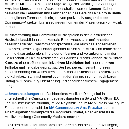
Music. Im Mittelpunkt steht die Frage, wie gezielt vielfältige Beziehungen
zwischen Menschen und Musiken geschaffen werden können. Dabei
beziehen die Lehrenden und Forschenden des Bereichs eine große Breite
an möglichen Formaten mit ein, die von partizipativ ausgerichteten
Community-Projekten bis hin zu neuen Formen der Präsentation von Musik
reichen.
Musikvermittlung und Community Music spielen in der künstlerischen
Hochschulausbildung eine zentrale Rolle. Angesichts umfassender
gesellschaftlicher Transformationsprozesse, die auch das Konzertleben
umfassen, sowie tiefgreifender globaler Krisen sind Musikschaffende mehr
denn je dazu aufgerufen, ihre eigene Position und Verantwortung in der
Gesellschaft kritisch zu reflektieren. Als
Artistic Citizens
können sie mit ihrer
Kunst zu einem offenen und inklusiven Musikleben beitragen, das von
Teilhabe und Teilgabe geprägt ist. Der Fachbereich vertritt in diesem
Zusammenhang ein weites Verständnis von künstlerischer Exzellenz, das
die Fähigkeiten am Instrument oder mit der Stimme in einen fruchtbaren
Dialog mit Community-Orientierung und gesellschaftlichem Engagement
bringt.
Lehrveranstaltungen
des Fachbereichs Musik im Dialog sind in
unterschiedliche Curricula eingebettet, darunter im BA und MA IGP, im BA
und MA Instrumentalstudium, im MA Rhythmik und im MA Music in Society. Im
Zentrum der Lehre steht der
MA Contemporary Arts Practice
, der mit
einem eigenen Studienprofil die Möglichkeit bietet, einen Abschluss in
Musikvermittlung / Community Music zu machen.
Es ist den Mitarbeiter_innen des Fachbereichs ein besonderes Anliegen,