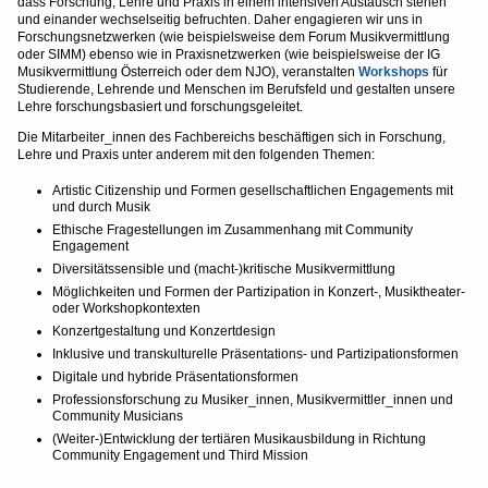
dass Forschung, Lehre und Praxis in einem intensiven Austausch stehen
und einander wechselseitig befruchten. Daher engagieren wir uns in
Forschungsnetzwerken (wie beispielsweise dem Forum Musikvermittlung
oder SIMM) ebenso wie in Praxisnetzwerken (wie beispielsweise der IG
Musikvermittlung Österreich oder dem NJO), veranstalten
Workshops
für
Studierende, Lehrende und Menschen im Berufsfeld und gestalten unsere
Lehre forschungsbasiert und forschungsgeleitet.
Die Mitarbeiter_innen des Fachbereichs beschäftigen sich in Forschung,
Lehre und Praxis unter anderem mit den folgenden Themen:
Artistic Citizenship und Formen gesellschaftlichen Engagements mit
und durch Musik
Ethische Fragestellungen im Zusammenhang mit Community
Engagement
Diversitätssensible und (macht-)kritische Musikvermittlung
Möglichkeiten und Formen der Partizipation in Konzert-, Musiktheater-
oder Workshopkontexten
Konzertgestaltung und Konzertdesign
Inklusive und transkulturelle Präsentations- und Partizipationsformen
Digitale und hybride Präsentationsformen
Professionsforschung zu Musiker_innen, Musikvermittler_innen und
Community Musicians
(Weiter-)Entwicklung der tertiären Musikausbildung in Richtung
Community Engagement und Third Mission