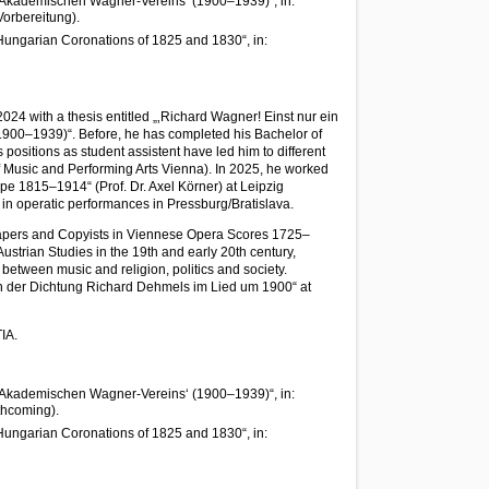
r Akademischen Wagner-Vereins‘ (1900–1939)“, in:
Vorbereitung).
Hungarian Coronations of 1825 and 1830“, in:
24 with a thesis entitled „‚Richard Wagner! Einst nur ein
900–1939)“. Before, he has completed his Bachelor of
ositions as student assistent have led him to different
 of Music and Performing Arts Vienna). In 2025, he worked
pe 1815–1914“ (Prof. Dr. Axel Körner) at Leipzig
 in operatic performances in Pressburg/Bratislava.
„Papers and Copyists in Viennese Opera Scores 1725–
Austrian Studies in the 19th and early 20th century,
n between music and religion, politics and society.
on der Dichtung Richard Dehmels im Lied um 1900“ at
IA.
r Akademischen Wagner-Vereins‘ (1900–1939)“, in:
thcoming).
Hungarian Coronations of 1825 and 1830“, in: