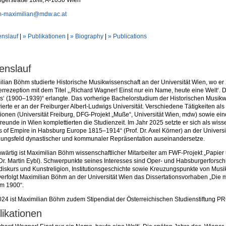
-maximilian@mdw.ac.at
enslauf
|
» Publikationen
|
» Biography
|
» Publications
enslauf
lian Böhm studierte Historische Musikwissenschaft an der Universität Wien, wo er 
rezeption mit dem Titel „‚Richard Wagner! Einst nur ein Name, heute eine Welt‘
s‘ (1900–1939)“ erlangte. Das vorherige Bachelorstudium der Historischen Musikw
ierte er an der Freiburger Albert-Ludwigs Universität. Verschiedene Tätigkeiten als
utionen (Universität Freiburg, DFG-Projekt „Muße“, Universität Wien, mdw) sowie eine
reunde in Wien komplettierten die Studienzeit. Im Jahr 2025 setzte er sich als wis
cs of Empire in Habsburg Europe 1815–1914“ (Prof. Dr. Axel Körner) an der Universi
ungsfeld dynastischer und kommunaler Repräsentation auseinandersetze.
ärtig ist Maximilian Böhm wissenschaftlicher Mitarbeiter am FWF-Projekt „Papie
 Dr. Martin Eybl). Schwerpunkte seines Interesses sind Oper- und Habsburgerforsc
iskurs und Kunstreligion, Institutionsgeschichte sowie Kreuzungspunkte von Musik u
erfolgt Maximilian Böhm an der Universität Wien das Dissertationsvorhaben „Die
um 1900“.
024 ist Maximilian Böhm zudem Stipendiat der Österreichischen Studienstiftung 
likationen