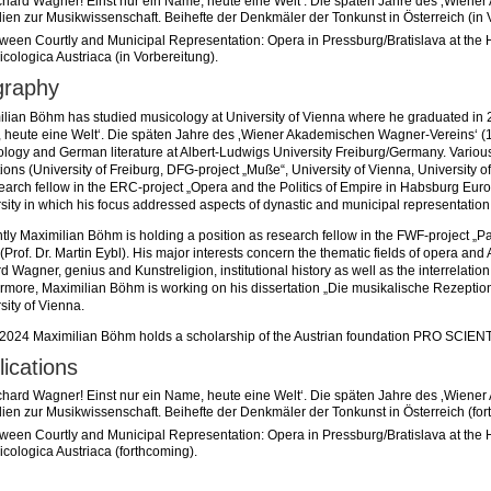
chard Wagner! Einst nur ein Name, heute eine Welt‘. Die späten Jahre des ‚Wiene
ien zur Musikwissenschaft. Beihefte der Denkmäler der Tonkunst in Österreich (in 
ween Courtly and Municipal Representation: Opera in Pressburg/Bratislava at the 
cologica Austriaca (in Vorbereitung).
graphy
lian Böhm has studied musicology at University of Vienna where he graduated in 20
heute eine Welt‘. Die späten Jahre des ‚Wiener Akademischen Wagner-Vereins‘ (1
logy and German literature at Albert-Ludwigs University Freiburg/Germany. Various p
utions (University of Freiburg, DFG-project „Muße“, University of Vienna, University
earch fellow in the ERC-project „Opera and the Politics of Empire in Habsburg Euro
sity in which his focus addressed aspects of dynastic and municipal representation
tly Maximilian Böhm is holding a position as research fellow in the FWF-project 
(Prof. Dr. Martin Eybl). His major interests concern the thematic fields of opera and 
d Wagner, genius and Kunstreligion, institutional history as well as the interrelatio
rmore, Maximilian Böhm is working on his dissertation „Die musikalische Rezepti
sity of Vienna.
2024 Maximilian Böhm holds a scholarship of the Austrian foundation PRO SCIENT
lications
chard Wagner! Einst nur ein Name, heute eine Welt‘. Die späten Jahre des ‚Wiene
ien zur Musikwissenschaft. Beihefte der Denkmäler der Tonkunst in Österreich (for
ween Courtly and Municipal Representation: Opera in Pressburg/Bratislava at the 
cologica Austriaca (forthcoming).