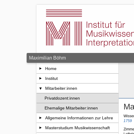
Zum Seiteninhalt springen
Maximilian Böhm
Home
Institut
Mitarbeiter:innen
Privatdozent:innen
Ma
Ehemalige Mitarbeiter:innen
Wissen
Allgemeine Informationen zur Lehre
1759
Masterstudium Musikwissenschaft
Zimme
Lothri