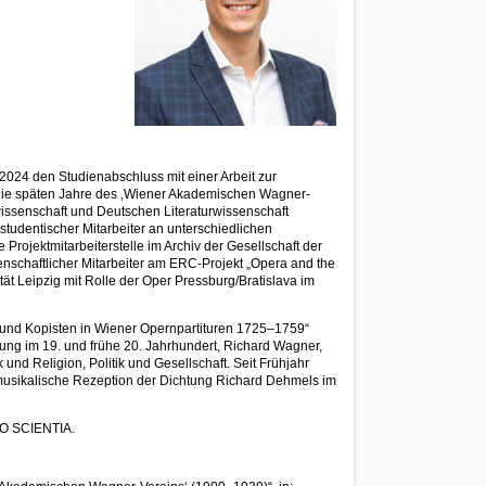
2024 den Studienabschluss mit einer Arbeit zur
. Die späten Jahre des ‚Wiener Akademischen Wagner-
issenschaft und Deutschen Literaturwissenschaft
 studentischer Mitarbeiter an unterschiedlichen
 Projektmitarbeiterstelle im Archiv der Gesellschaft der
senschaftlicher Mitarbeiter am ERC-Projekt „Opera and the
tät Leipzig mit Rolle der Oper Pressburg/Bratislava im
r und Kopisten in Wiener Opernpartituren 1725–1759“
hung im 19. und frühe 20. Jahrhundert, Richard Wagner,
nd Religion, Politik und Gesellschaft. Seit Frühjahr
 musikalische Rezeption der Dichtung Richard Dehmels im
PRO SCIENTIA.