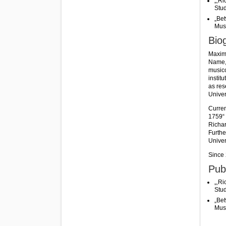
„‚Ri
Stud
„Bet
Musi
Bio
Maximi
Name, 
musico
instit
as res
Univer
Curren
1759“ 
Richar
Furthe
Univer
Since 
Pub
„‚Ri
Stud
„Bet
Musi