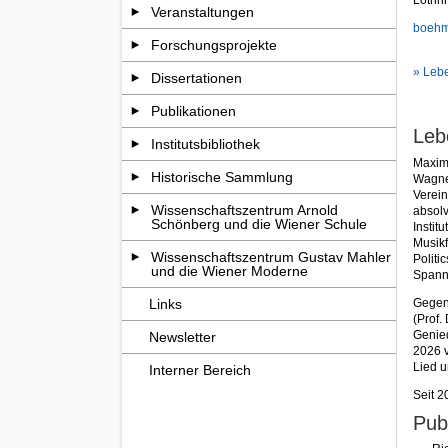
Veranstaltungen
boehm
Forschungsprojekte
» Leb
Dissertationen
Publikationen
Leb
Institutsbibliothek
Maximi
Historische Sammlung
Wagner
Verein
Wissenschaftszentrum Arnold
absolv
Schönberg und die Wiener Schule
Instit
Musikf
Wissenschaftszentrum Gustav Mahler
Politi
und die Wiener Moderne
Spann
Links
Gegenw
(Prof.
Genied
Newsletter
2026 v
Lied 
Interner Bereich
Seit 2
Pub