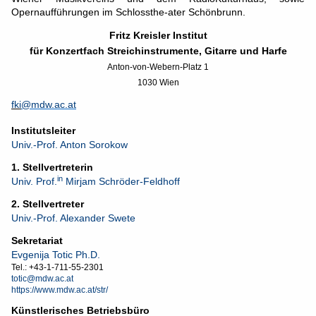
Opernaufführungen im Schlossthe-ater Schönbrunn.
Fritz Kreisler Institut
für Konzertfach Streichinstrumente, Gitarre und Harfe
Anton-von-Webern-Platz 1
1030 Wien
fki
@mdw.ac.at
Institutsleiter
Univ.-Prof. Anton Sorokow
1. Stellvertreterin
in
Univ. Prof.
Mirjam Schröder-Feldhoff
2. Stellvertreter
Univ.-Prof. Alexander Swete
Sekretariat
Evgenija Totic
Ph.D.
Tel.: +43-1-711-55-2301
totic@mdw.ac.at
https://www.mdw.ac.at/str/
Künstlerisches Betriebsbüro