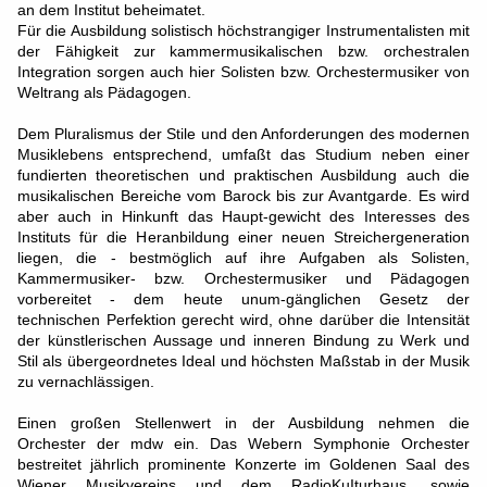
an dem Institut beheimatet.
Für die Ausbildung solistisch höchstrangiger Instrumentalisten mit
der Fähigkeit zur kammermusikalischen bzw. orchestralen
Integration sorgen auch hier Solisten bzw. Orchestermusiker von
Weltrang als Pädagogen.
Dem Pluralismus der Stile und den Anforderungen des modernen
Musiklebens entsprechend, umfaßt das Studium neben einer
fundierten theoretischen und praktischen Ausbildung auch die
musikalischen Bereiche vom Barock bis zur Avantgarde. Es wird
aber auch in Hinkunft das Haupt-gewicht des Interesses des
Instituts für die Heranbildung einer neuen Streichergeneration
liegen, die - bestmöglich auf ihre Aufgaben als Solisten,
Kammermusiker- bzw. Orchestermusiker und Pädagogen
vorbereitet - dem heute unum-gänglichen Gesetz der
technischen Perfektion gerecht wird, ohne darüber die Intensität
der künstlerischen Aussage und inneren Bindung zu Werk und
Stil als übergeordnetes Ideal und höchsten Maßstab in der Musik
zu vernachlässigen.
Einen großen Stellenwert in der Ausbildung nehmen die
Orchester der mdw ein. Das Webern Symphonie Orchester
bestreitet jährlich prominente Konzerte im Goldenen Saal des
Wiener Musikvereins und dem RadioKuIturhaus, sowie