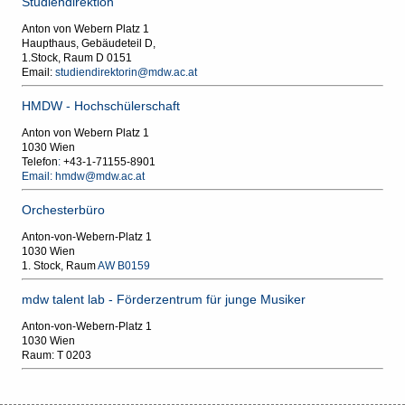
Studiendirektion
Anton von Webern Platz 1
Haupthaus, Gebäudeteil D,
1.Stock, Raum D 0151
Email:
studiendirektorin@mdw.ac.at
HMDW - Hochschülerschaft
Anton von Webern Platz 1
1030 Wien
Telefon
:
+43-1-71155-8901
Email:
hmdw@mdw.ac.at
Orchesterbüro
Anton-von-Webern-Platz 1
1030 Wien
1. Stock, Raum
AW B0159
mdw talent lab - Förderzentrum für junge Musiker
Anton-von-Webern-Platz 1
1030 Wien
Raum: T 0203