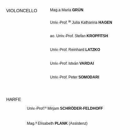
Univ.-Prof.
Ulf
WALLIN
Mag.a Maria
GRÜN
VIOLONCELLO
in
Univ.-Prof.
Lieke
Te WINKEL
in
Univ.-Prof.
Julia Katharina
HAGEN
in
Univ.-Prof.
Laura Elina
VÄHÄLÄ
ao. Univ.-Prof. Stefan
KROPFITSH
Univ.-Prof. Reinhard
LATZKO
Univ.-Prof.
István
VARDAI
Univ.-Prof.
Peter
SOMODARI
HARFE
in
Univ.-Prof.
Mirjam
SCHRÖDER-FELDHOFF
a
Mag.
Elisabeth
P
LANK
(Assistenz)