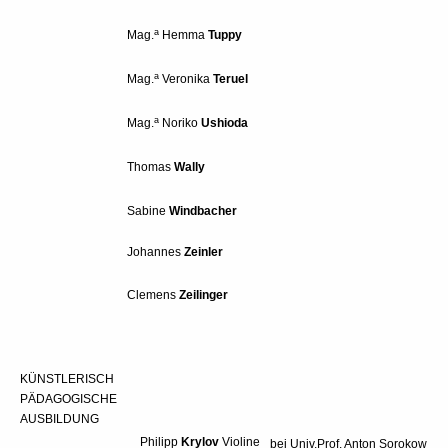
a
Mag.
Hemma
Tuppy
a
Mag.
Veronika
Teruel
a
Mag.
Noriko
Ushioda
Thomas
Wally
Sabine
Windbacher
Johannes
Zeinler
Clemens
Zeilinger
KÜNSTLERISCH
PÄDAGOGISCHE
AUSBILDUNG
Philipp
Krylov
Violine
bei Univ.Prof. Anton Sorokow