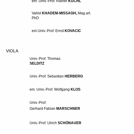
em. Univ.-Prof. Rainer
KÜCHL
Vahid
KHADEM-MISSAGH
,
Mag.art.
PhD
em.Univ.-Prof. Ernst
KOVACIC
in
Univ.-Prof.
Elisabeth
KROPFITSCH
VIOLA
in
Univ.-Prof.
Svetlana
MAKAROVA
Univ.-Prof. Thomas
SELDITZ
in
Univ.-Prof.
Sueye
PARK
Univ.-Prof.
Sebastian
HERBERG
em. Univ.-Prof.
Jan
POSPICHAL
em. Univ.-Prof.
Wolfgang
KLOS
Univ.-Prof.
Anton
SOROKOW
Univ.-Prof.
Gerhard Fabian
Univ.-Prof.
Lothar
MARSCHNER
STRAUß
in
em. Univ.-Prof.
Dora
Univ.-Prof.
Ulrich
SCHÖNAUER
SCHWARZBERG