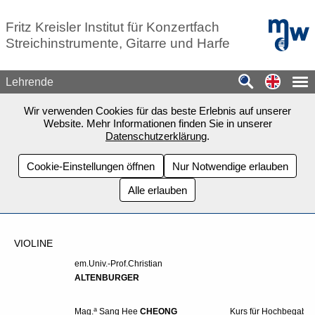
Zum Seiteninhalt springen
mdw - H
Fritz Kreisler Institut für Konzertfach
Streichinstrumente, Gitarre und Harfe
Switch
Lehrende
Wir verwenden Cookies für das beste Erlebnis auf unserer
Website. Mehr Informationen finden Sie in unserer
Datenschutzerklärung
.
Cookie-Einstellungen öffnen
Nur Notwendige erlauben
Alle erlauben
VIOLINE
em.Univ.-Prof.
Christian
ALTENBURGER
a
Mag.
Sang Hee
CHEONG
Kurs für Hochbegabte