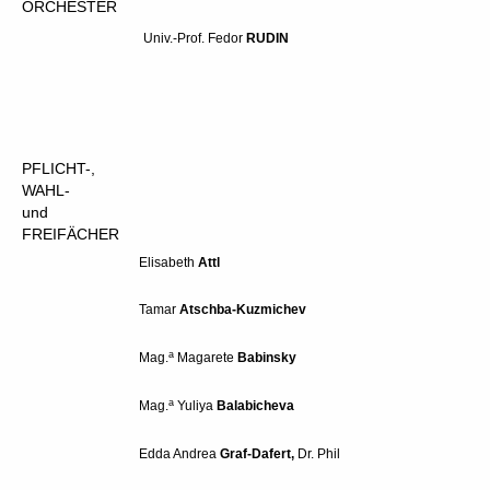
O
RCHESTER
Univ.-Prof.
Fedor
RUDIN
PFLICHT-,
WAHL-
und
FREIFÄCHER
Elisabeth
A
ttl
Tamar
Atschba-Kuzmichev
a
Mag.
Magarete
Babinsky
a
Mag.
Yuliya
Balabicheva
Edda Andrea
Graf-Dafert
,
Dr. Phil