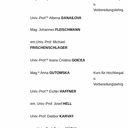
u.
Vorbereitungslehrgan
in
Univ.-Prof.
Albena
DANAILOVA
Mag. Johannes
FLEISCHMANN
em.Univ.-Prof.
M
ichael
FRISCHENSCHLAGER
in
Univ.-Prof.
Ioa
na Cristina
GOICEA
a
Mag.
Anna
GUTOWSKA
Kurs für Hochbegabte
u.
Vorbereitungslehrgan
in
Univ.-Prof.
Eszter
HAFFNER
em. Univ.-Prof. Josef
HELL
Univ.-Prof.
Dalibor
KARVAY