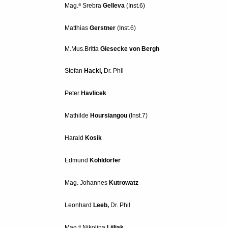
a
Mag.
Srebra
Gelleva
(Inst.6)
Matthias
Gerstner
(Inst.6)
M.Mus.Britta
Giesecke von Bergh
Stefan
Hackl
,
Dr. Phil
Peter
Havlicek
Mathilde
Hoursiangou
(Inst.7)
Harald
Kosik
Edmund
Köhldorfer
Mag. Johannes
Kutrowatz
Leonhard
Leeb
,
Dr. Phil
a
Mag.
Nikolina
Ljiljak