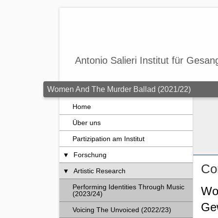
Zum Seiteninhalt springen
Antonio Salieri Institut für Ges
Women And The Murder Ballad (2021/22)
Home
Über uns
Partizipation am Institut
Forschung
Co
Artistic Research
Performing Identities Through Music
Wom
(2023/24)
Gew
Voicing The Unvoiced (2022/23)