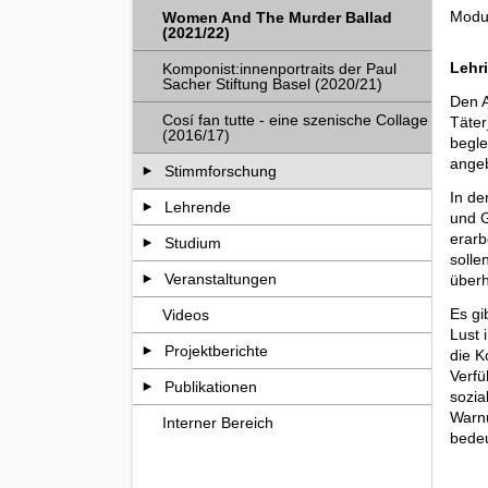
Modul
Women And The Murder Ballad
(2021/22)
Lehri
Komponist:innenportraits der Paul
Sacher Stiftung Basel (2020/21)
Den A
Cosí fan tutte - eine szenische Collage
Täter
(2016/17)
begle
angeb
Stimmforschung
In de
Lehrende
und G
erarb
Studium
solle
Veranstaltungen
überh
Es gi
Videos
Lust 
Projektberichte
die K
Verfü
Publikationen
sozia
Warnu
Interner Bereich
bedeu