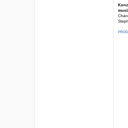
Konz
musi
Chand
Steph
PROG