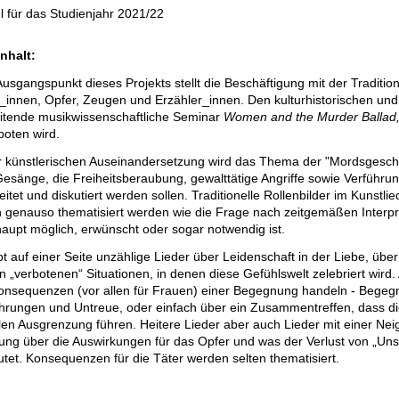
 für das Studienjahr 2021/22
nhalt:
usgangspunkt dieses Projekts stellt die Beschäftigung mit der Traditio
_innen, Opfer, Zeugen und Erzähler_innen. Den kulturhistorischen und
itende musikwissenschaftliche Seminar
Women and the Murder Ballad
oten wird.
r künstlerischen Auseinandersetzung wird das Thema der "Mordsgeschic
esänge, die Freiheitsberaubung, gewalttätige Angriffe sowie Verführun
eitet und diskutiert werden sollen. Traditionelle Rollenbilder im Kunst
n genauso thematisiert werden wie die Frage nach zeitgemäßen Interpr
aupt möglich, erwünscht oder sogar notwendig ist.
bt auf einer Seite unzählige Lieder über Leidenschaft in der Liebe, üb
in „verbotenen“ Situationen, in denen diese Gefühlswelt zelebriert wird.
onsequenzen (vor allen für Frauen) einer Begegnung handeln - Begegn
hrungen und Untreue, oder einfach über ein Zusammentreffen, dass die 
len Ausgrenzung führen. Heitere Lieder aber auch Lieder mit einer Ne
ng über die Auswirkungen für das Opfer und was der Verlust von „Unsc
tet. Konsequenzen für die Täter werden selten thematisiert.