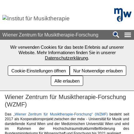
Zum Seiteninhalt springen
mdw - H
Wiener Zentrum für Musiktherapie-Forschung
Wir verwenden Cookies für das beste Erlebnis auf unserer
Website. Mehr Informationen finden Sie in unserer
Datenschutzerklärung
.
Cookie-Einstellungen öffnen
Nur Notwendige erlauben
Alle erlauben
Wiener Zentrum für Musiktherapie-Forschung
(WZMF)
Das
„Wiener Zentrum für Musiktherapie-Forschung“ (WZMF)
besteht seit
2017 als Kooperationsprojekt zwischen der mdw - Universität für Musik und
darstellende Kunst Wien und der Medizinischen Universität Wien und wird
im Rahmen der Hochschulraumstrukturmittelförderung des
Bundesministeriums für Wissenschaft und Forschung bis 2021 realisiert.