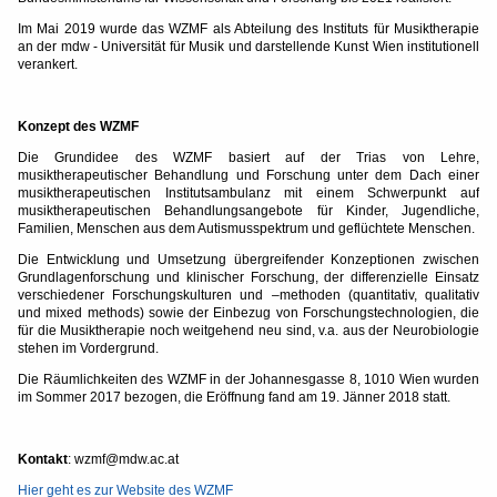
Im Mai 2019 wurde das WZMF als Abteilung des Instituts für Musiktherapie
an der mdw - Universität für Musik und darstellende Kunst Wien institutionell
verankert.
Konzept des WZMF
Die Grundidee des WZMF basiert auf der Trias von Lehre,
musiktherapeutischer Behandlung und Forschung unter dem Dach einer
musiktherapeutischen Institutsambulanz mit einem Schwerpunkt auf
musiktherapeutischen Behandlungsangebote für Kinder, Jugendliche,
Familien, Menschen aus dem Autismusspektrum und geflüchtete Menschen.
Die Entwicklung und Umsetzung übergreifender Konzeptionen zwischen
Grundlagenforschung und klinischer Forschung, der differenzielle Einsatz
verschiedener Forschungskulturen und –methoden (quantitativ, qualitativ
und mixed methods) sowie der Einbezug von Forschungstechnologien, die
für die Musiktherapie noch weitgehend neu sind, v.a. aus der Neurobiologie
stehen im Vordergrund.
Die Räumlichkeiten des WZMF in der Johannesgasse 8, 1010 Wien wurden
im Sommer 2017 bezogen, die Eröffnung fand am 19. Jänner 2018 statt.
Kontakt
: wzmf@mdw.ac.at
Hier geht es zur Website des WZMF