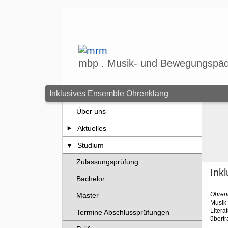
Zum Seiteninhalt springen
mbp . Musik- und Bewegungspäd
Inklusives Ensemble Ohrenklang
Über uns
Aktuelles
Studium
Zulassungsprüfung
Ink
Bachelor
Ohren
Master
Musik
Liter
Termine Abschlussprüfungen
übert