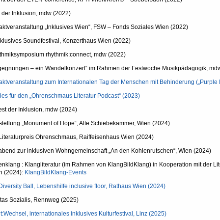
 der Inklusion, mdw (2022)
aktveranstaltung „Inklusives Wien“, FSW – Fonds Soziales Wien (2022)
nklusives Soundfestival, Konzerthaus Wien (2022)
thmiksymposium rhythmik:connect, mdw (2022)
gegnungen – ein Wandelkonzert“ im Rahmen der Festwoche Musikpädagogik, md
aktveranstaltung zum Internationalen Tag der Menschen mit Behinderung („Purple 
les für den „Ohrenschmaus Literatur Podcast“ (2023)
est der Inklusion, mdw (2024)
stellung „Monument of Hope“, Alte Schiebekammer, Wien (2024)
Literaturpreis Ohrenschmaus, Raiffeisenhaus Wien (2024)
oabend zur inklusiven Wohngemeinschaft „An den Kohlenrutschen“, Wien (2024)
nklang : Klangliteratur (im Rahmen von KlangBildKlang) in Kooperation mit der L
n (2024):
KlangBildKlang-Events
Diversity Ball, Lebenshilfe inclusive floor, Rathaus Wien (2024)
tas Sozialis, Rennweg (2025)
t:Wechsel, internationales inklusives Kulturfestival, Linz (2025)