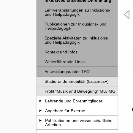
Inklusives Ensemble Ohrenklang
Lehrveranstaltungen zu Inklusions-
und Heilpädagogik
Publikationen zur Inklusions- und
Heilpädagogik
Spezielle Aktivitäten zu Inklusions-
und Heilpädagogik
Kontakt und Infos
Weiterführende Links
Entwicklungsraster TPO
Studierendenmobilität (Erasmus+)
Profil "Musik und Bewegung" MU/IMG
Lehrende und Ehrenmitglieder
Vorhe
lschlunger
Angebote für Externe
Publikationen und wissenschaftliche
Arbeiten