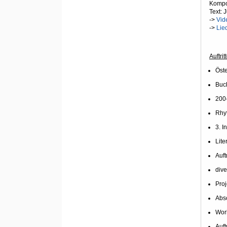
Kompos
Text: 
->
Vid
->
Lie
Auftri
Öste
Buch
200
Rhy
3. I
Lit
Auft
dive
Pro
Abs
Work
Auft