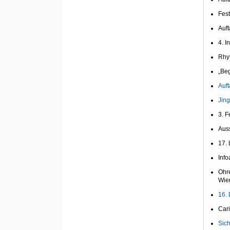
Fest
Auft
4. I
Rhy
„Be
Auft
Jing
3. F
Aus
17. 
Inf
Ohre
Wie
16. 
Cari
Sich