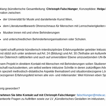
klang
(künstlerische Gesamtleitung:
Christoph Falschlunger
, Konzeptidee:
Helga 
ration zwischen:
der Universität für Musik und darstellende Kunst Wien,
dem Literaturwettbewerb Ohrenschmaus für Menschen mit Lernschwierigkeiten u
Musiker:innen mit und ohne Behinderungen
und unterschiedlichen Behindertenorganisationen oder Schulen.
ojekt schafft primär künstlerisch-interdisziplinäre Erfahrungsfelder gelebter Ink
d stützt sich unter anderem auf Art. 24 (Bildung) und Art. 30 (Teilhabe am kulturel
on Österreich ratifizierten und auch auf universitärer Ebene umzusetzenden UN-B
esem Projekt in direktem Kontakt mit Menschen mit Behinderungen sollen Studiere
schaft nachzudenken, um selbst weitere inklusive Schritte in deren zukünftigen Ar
 speziell methodisch-didaktische Aspekte thematisiert und situationsbezogene Lös
bezogenen Erfahrungsfeld lernen alle von- und miteinander: Weil Können eben S
erig geworden?
nehmen Sie bitte Kontakt auf mit Christoph Falschlunger
:
falschlunger@mdw.ac.
antworte Fragen zu Auftritten sowie zur LV „Künstlerisches Gestalten im inklusiven, 