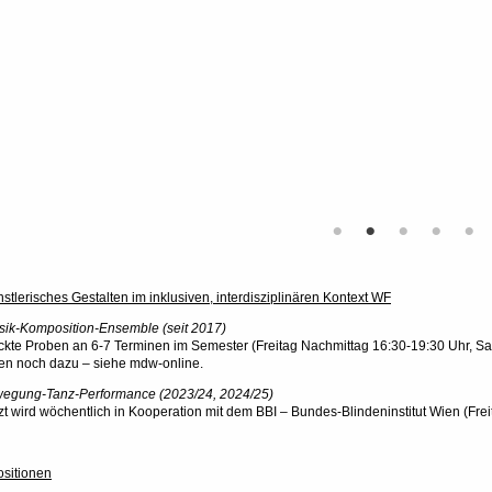
Foto © Robert Müller
stlerisches Gestalten im inklusiven, interdisziplinären Kontext WF
ik-Komposition-Ensemble (seit 2017)
kte Proben an 6-7 Terminen im Semester (Freitag Nachmittag 16:30-19:30 Uhr, Sams
n noch dazu – siehe mdw-online.
egung-Tanz-Performance (2023/24, 2024/25)
t wird wöchentlich in Kooperation mit dem BBI – Bundes-Blindeninstitut Wien (Fre
sitionen