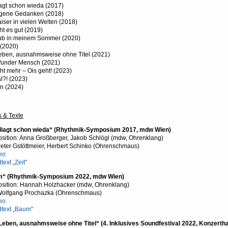
liagt schon wieda (2017)
gene Gedanken (2018)
iser in vielen Welten (2018)
ht es gut (2019)
ub in meinem Sommer (2020)
(2020)
eben, ausnahmsweise ohne Titel (2021)
under Mensch (2021)
ht mehr – Ois geht! (2023)
l?! (2023)
n (2024)
 & Texte
 fliagt schon wieda“ (Rhythmik-Symposium 2017, mdw Wien)
sition: Anna Großberger, Jakob Schlögl (mdw, Ohrenklang)
Peter Gstöttmeier, Herbert Schinko (Ohrenschmaus)
eo
text „Zeit"
“ (Rhythmik-Symposium 2022, mdw Wien)
sition: Hannah Holzhacker (mdw, Ohrenklang)
 Wolfgang Prochazka (Ohrenschmaus)
eo
dtext „Baum"
Leben, ausnahmsweise ohne Titel“ (4. Inklusives Soundfestival 2022, Konzerth