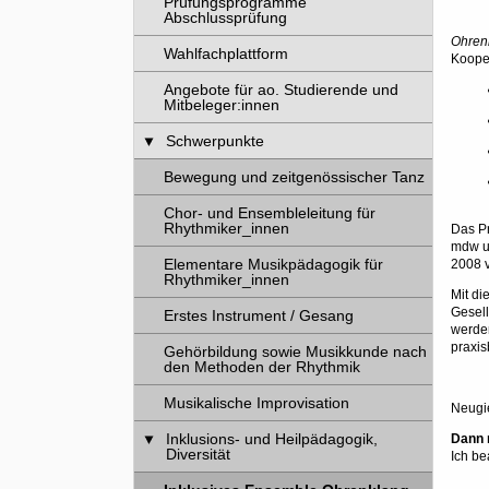
Prüfungsprogramme
Abschlussprüfung
Ohren
Wahlfachplattform
Koope
Angebote für ao. Studierende und
Mitbeleger:innen
Schwerpunkte
Bewegung und zeitgenössischer Tanz
Chor- und Ensembleleitung für
Rhythmiker_innen
Das Pr
mdw un
Elementare Musikpädagogik für
2008 v
Rhythmiker_innen
Mit di
Gesell
Erstes Instrument / Gesang
werden
praxis
Gehörbildung sowie Musikkunde nach
den Methoden der Rhythmik
Musikalische Improvisation
Neugi
Inklusions- und Heilpädagogik,
Dann 
Diversität
Ich be