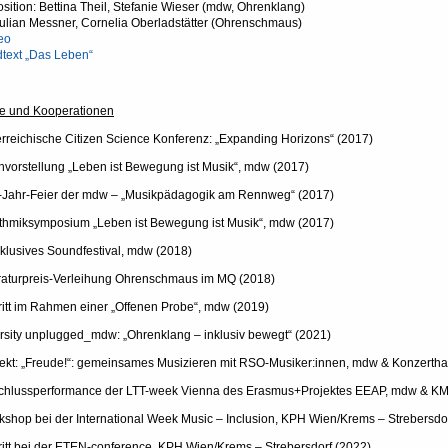
ition: Bettina Theil, Stefanie Wieser (mdw, Ohrenklang)
Julian Messner, Cornelia Oberladstätter (Ohrenschmaus)
eo
dtext „Das Leben“
tte und Kooperationen
rreichische Citizen Science Konferenz: „Expanding Horizons“ (2017)
vorstellung „Leben ist Bewegung ist Musik“, mdw (2017)
-Jahr-Feier der mdw – „Musikpädagogik am Rennweg“ (2017)
thmiksymposium „Leben ist Bewegung ist Musik“, mdw (2017)
nklusives Soundfestival, mdw (2018)
eraturpreis-Verleihung Ohrenschmaus im MQ (2018)
ritt im Rahmen einer „Offenen Probe“, mdw (2019)
rsity unplugged_mdw: „Ohrenklang – inklusiv bewegt“ (2021)
jekt: „Freude!“: gemeinsames Musizieren mit RSO-Musiker:innen, mdw & Konzerth
chlussperformance der LTT-week Vienna des Erasmus+Projektes EEAP, mdw & KM
shop bei der International Week Music – Inclusion, KPH Wien/Krems – Strebersdo
ritt bei der ETEN-conference, KPH Wien/Krems – Strebersdorf (2022)