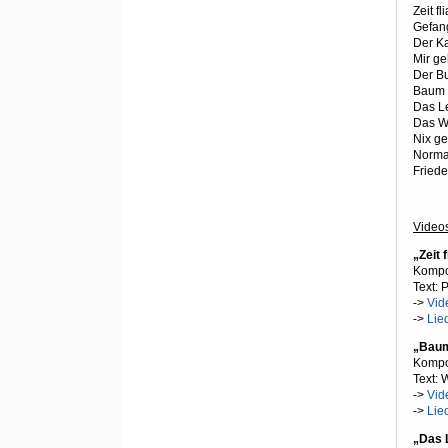
Zeit f
Gefan
Der Ka
Mir ge
Der B
Baum 
Das L
Das W
Nix ge
Norma
Friede
Videos
„Zeit
Kompo
Text: 
->
Vid
->
Lied
„Baum
Kompo
Text:
->
Vid
->
Lie
„Das 