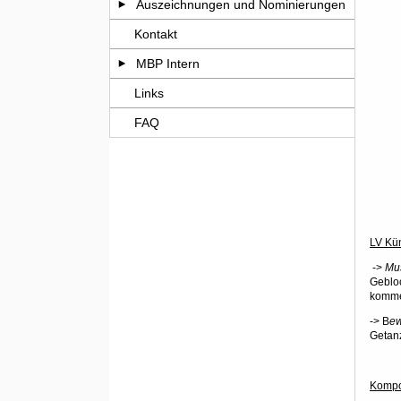
Auszeichnungen und Nominierungen
Kontakt
MBP Intern
Links
FAQ
LV Kün
->
Mus
Gebloc
komme
-> B
ew
Getanz
Kompo