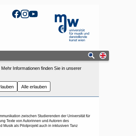
Facebook
Instagram
YouTube
mdw - Homepage
Switch to eng
 Mehr Informationen finden Sie in unserer
rlauben
Alle erlauben
ommunikation zwischen Studierenden der Universität für
ng Texte von Autorinnen und Autoren des
d Musik als Pilotprojekt auch in inklusiven Tanz