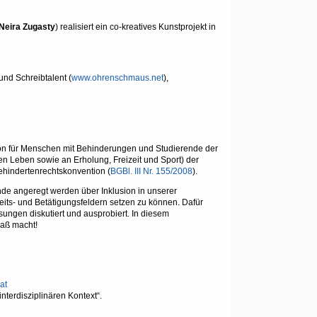
Neira Zugasty
) realisiert ein co-kreatives Kunstprojekt in
nd Schreibtalent (
www.ohrenschmaus.net
),
lusion für Menschen mit Behinderungen und Studierende der
len Leben sowie an Erholung, Freizeit und Sport) der
ehindertenrechtskonvention (
BGBl. III Nr. 155/2008
).
nde angeregt werden über Inklusion in unserer
beits- und Betätigungsfeldern setzen zu können. Dafür
ungen diskutiert und ausprobiert. In diesem
paß macht!
at
interdisziplinären Kontext“.