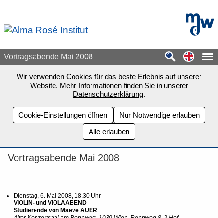
Zum Seiteninhalt springen
mdw - H
Switch
Vortragsabende Mai 2008
Wir verwenden Cookies für das beste Erlebnis auf unserer
Website. Mehr Informationen finden Sie in unserer
Datenschutzerklärung
.
Cookie-Einstellungen öffnen
Nur Notwendige erlauben
Alle erlauben
Vortragsabende Mai 2008
Dienstag, 6. Mai 2008, 18.30 Uhr
VIOLIN- und VIOLAABEND
Studierende von Maeve AUER
Alter Konzertsaal am Rennweg, 1030 Wien, Rennweg 8, 2.Hof