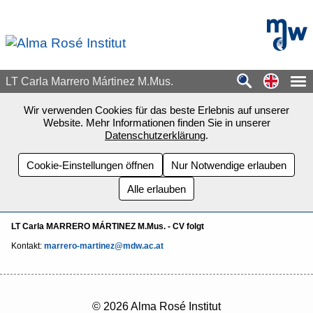
Zum Seiteninhalt springen
mdw - H
Switch
LT Carla Marrero Mártinez M.Mus.
Wir verwenden Cookies für das beste Erlebnis auf unserer
Website. Mehr Informationen finden Sie in unserer
Datenschutzerklärung
.
Cookie-Einstellungen öffnen
Nur Notwendige erlauben
Alle erlauben
LT Carla MARRERO MÁRTINEZ M.Mus. - CV folgt
Kontakt:
marrero-martinez@mdw.ac.at
© 2026 Alma Rosé Institut