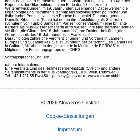
der musikalischen Sprache und deren Ausdrucksmöglichkeiten sowie des
Repertoirs der Gitarrenliteratur vom Ende des 18. bis zu den
Weiterentwicklungen im 19. Jahrhundert auseinander. Dabei werden die
Organologie und Instrumentaltechnik aus soziologischer, politischer und
ästhetischer Perspektive dieser Epoche beleuchtet. Die Vortragende,
Danielle Ribouillault (Paris) hat neben ihrer Ausbildung als Gitarristin
(Schülerin von Turibio Santos am Pariser Konservatorium) eine brillante
Karriere als Musikwissenschafterin aufzuweisen: ihre Magisterarbeit schrieb
sie über „die Gitarre des 18. Jahrhunderts“, ihre Doktorarbeit über „die
Gitarretechnik des 19. Jahrhunderts in Frankreich“.
Darauf folgten zahlreiche Veröffentlichungen und Vorträge in Ländern
Europas und Südamerikas. Sie ist Gründerin der Zeitschrift „Les Cahiers de
la Guitare“, Mitarbeiterin der „Histoire de la Musique de BORDAS“ und
Mitglied einer Forschungsgruppe des CNRS.
Vortragssprache: Englisch
nähere Informationen
Eine Veranstaltung des Hellmesberger-Instituts (Streich- und andere
Saiteninstrumente in der Musikpädagogik), 1030 Wien, Rennweg 8
Tel: +43 1 711 55 Dw 4501, perschy@mdw.ac.at, www.mdw.ac.at/hbi
© 2026 Alma Rosé Institut
Cookie-Einstellungen
Impressum