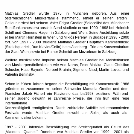
Matthias Gredler
wurde 1975 in München geboren. Aus einer
österreichischen Musikerfamilie stammend, erhielt er seinen ersten
Cellounterricht bei seinem Vater Edgar Gredler (Solocellist des Münchener
Rundfunkorchesters) anschließend studierte er von 1990 -1998 bei Heinrich
Schiff und Clemens Hagen in Salzburg und Wien. Seine Ausbildung setzte
er
bei Martin Hornstein in Wien und Miklós Perényi in Budapest 1998 - 2000
fort. Von 1997 - 2000 studierte Matthias Gredler Hauptfach Kammermusik
(Streichquartett, Duo Klavier/Cello) beim Altenberg - Trio am
Konservatorium
der Stadt Wien, sowie bei Rainer Schmidt am Mozarteum in
Salzburg.
Weitere musikalische Impulse bekam Matthias Gredler bei Meisterkursen
von
Musikerpersönlichkeiten wie Arto Noras, Peter Matzka, Claus Christian
Schuster, Hatto Bayerle, Norbert Brainin, Sigmund Nissl, Martin Lovett, und
Valentin Berlinsky.
Schon in frühen Jahren begann die Beschäftigung mit Kammermusik. 1986
gründete er zusammen mit seiner Schwester Manuela Gredler und dem
Pianisten Jakob Fichert ein Klaviertrio das bis1998 existierte. Während
seiner
Jugend gewann er zahlreiche Preise, die ihm früh eine rege
internationale
Konzerttätigkeit ermöglichten. Durch zahlreiche Auftritte bei renommierten
Festivals wurde Matthias Gredler sowohl als Solist, als auch als
Kammermusiker bekannt.
1997 - 2001 intensive Beschäftigung mit Streichquartett als Cellist des
„Viatores - Quartett“. Daneben war Matthias Gredler von 1999 - 2001 als