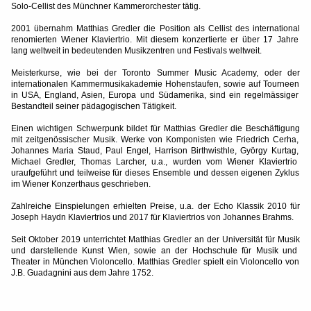
Solo-Cellist des Münchner Kammerorchester tätig.
2001 übernahm Matthias Gredler die Position als Cellist des international
renomierten Wiener Klaviertrio. Mit diesem konzertierte er über 17 Jahre
lang weltweit in bedeutenden Musikzentren und Festivals weltweit.
Meisterkurse, wie bei der Toronto Summer Music Academy, oder der
internationalen Kammermusikakademie Hohenstaufen, sowie auf Tourneen
in USA, England, Asien, Europa und Südamerika, sind ein regelmässiger
Bestandteil seiner pädagogischen Tätigkeit.
Einen wichtigen Schwerpunk bildet für Matthias Gredler die Beschäftigung
mit zeitgenössischer Musik. Werke von Komponisten wie Friedrich Cerha,
Johannes Maria Staud, Paul Engel, Harrison Birthwisthle, György Kurtag,
Michael Gredler, Thomas Larcher, u.a., wurden vom Wiener Klaviertrio
uraufgeführt und teilweise für dieses Ensemble und dessen eigenen Zyklus
im Wiener Konzerthaus geschrieben.
Zahlreiche Einspielungen erhielten Preise, u.a. der Echo Klassik 2010 für
Joseph Haydn Klaviertrios und 2017 für Klaviertrios von Johannes Brahms.
Seit Oktober 2019 unterrichtet Matthias Gredler an der Universität für Musik
und darstellende Kunst Wien, sowie an der Hochschule für Musik und
Theater in München Violoncello.
Matthias Gredler spielt ein Violoncello von
J.B. Guadagnini aus dem Jahre
1752
.