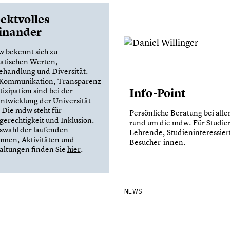
ektvolles
inander
 bekennt sich zu
atischen Werten,
ehandlung und Diversität.
 Kommunikation, Transparenz
Info-Point
izipation sind bei der
ntwicklung der Universität
. Die mdw steht für
Persönliche Beratung bei all
erechtigkeit und Inklusion.
rund um die mdw. Für Studie
swahl der laufenden
Lehrende, Studieninteressier
men, Aktivitäten und
Besucher_innen.
altungen finden Sie
hier
.
NEWS