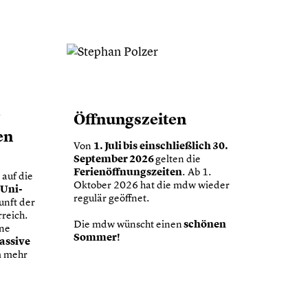
Öffnungszeiten
en
1. Juli bis
einschließlich 30.
Von
September 2026
gelten die
Ferienöffnungszeiten
. Ab 1.
 auf die
Oktober 2026 hat die mdw wieder
 Uni-
regulär geöffnet.
unft der
reich.
schönen
Die mdw wünscht einen
ne
Sommer!
assive
m mehr