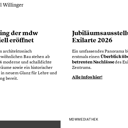
ing der mdw
Jubiläumsausstel
iell eröffnet
Exilarte 2026
m architektonisch
Ein umfassendes Panorama bi
Überblick übe
wöhnlichen Bau stehen ab
erstmals einen
betreuten Nachlässe
14 moderne und schalldichte
des Exi
äume sowie ein historischer
Zentrums.
 in neuem Glanz für Lehre und
Alle Infos hier!
ng bereit.
MDWMEDIATHEK