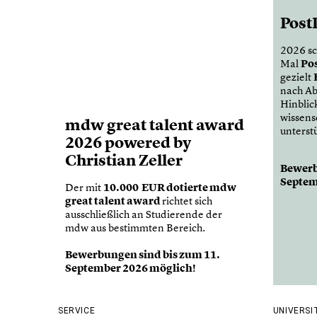
Post
2026 sc
Po
Mal
gezielt
nach Ab
Hinblic
wissens
mdw great talent award
unterst
2026 powered by
Christian Zeller
Bewerb
Septem
10.000 EUR dotierte mdw
Der mit
great talent award
richtet sich
ausschließlich an Studierende der
mdw aus bestimmten Bereich.
Bewerbungen sind bis zum 11.
September 2026 möglich!
SERVICE
UNIVERSI