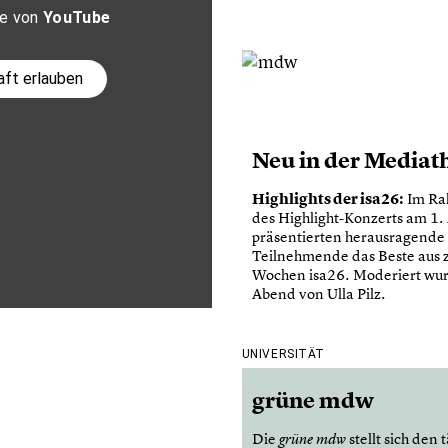
te von
YouTube
aft erlauben
Neu in der Mediat
Highlights der isa26:
Im Ra
des Highlight-Konzerts am 1.
präsentierten herausragende
Teilnehmende das Beste aus 
Wochen isa26. Moderiert wur
Abend von Ulla Pilz.
UNIVERSITÄT
grüne mdw
Die
stellt sich den 
grüne mdw