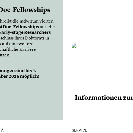
Doc-Fellowships
hreibt die mdw zum vierten
stDoc-Fellowships
aus, die
Early-stage Researchers
schluss ihres Doktorats in
k auf eine weitere
chaftliche Karriere
ützen.
ungen sind bis 4.
ber 2026 möglich!
Informationen zu
TÄT
SERVICE