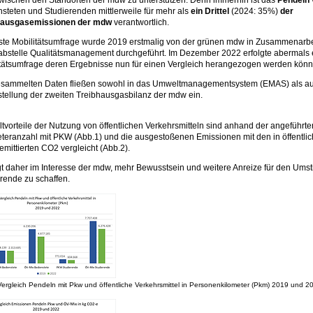
steten und Studierenden mittlerweile für
mehr als
ein Drittel
(2024: 35%)
der
hausgasemissionen der mdw
verantwortlich.
ste Mobilitätsumfrage wurde 2019 erstmalig von der grünen mdw in Zusammenarbe
abstelle Qualitätsmanagement durchgeführt. Im Dezember 2022 erfolgte abermals 
tätsumfrage deren Ergebnisse nun für einen Vergleich herangezogen werden könn
esammelten Daten fließen sowohl in das Umweltmanagementsystem (EMAS) als au
stellung der zweiten Treibhausgasbilanz der mdw ein.
vorteile der Nutzung von öffentlichen Verkehrsmitteln sind anhand der angeführte
teranzahl mit PKW (Abb.1) und die ausgestoßenen Emissionen mit den in öffentli
emittierten CO2 vergleicht (Abb.2).
gt daher im Interesse der mdw, mehr Bewusstsein und weitere Anreize für den Umstie
rende zu schaffen.
ergleich Pendeln mit Pkw und öffentliche Verkehrsmittel in Personenkilometer (Pkm) 2019 und 2