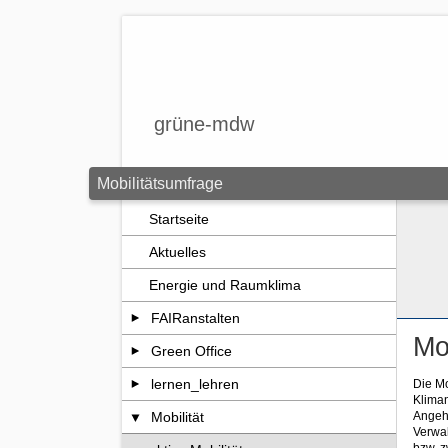
Zum Seiteninhalt springen
grüne-mdw
Mobilitätsumfrage
Startseite
Aktuelles
Energie und Raumklima
FAIRanstalten
Mo
Green Office
lernen_lehren
Die Mo
Kliman
Angeh
Mobilität
Verwal
bzw. z