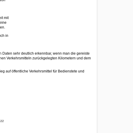
it mit
eine
en.
ch in
n Daten sehr deutlich erkennbar, wenn man die gereiste
chen Verkehrsmitteln zurückgelegten Kilometern und dem
g auf öffentliche Verkehrsmittel für Bedienstete und
022