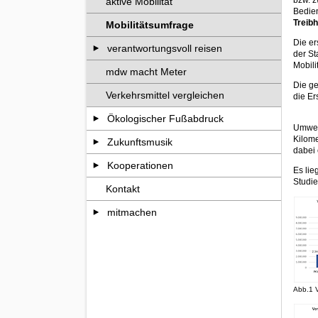
aktive Mobilität
Bedien
Treib
Mobilitätsumfrage
Die er
verantwortungsvoll reisen
der St
Mobili
mdw macht Meter
Die g
Verkehrsmittel vergleichen
die Er
Ökologischer Fußabdruck
Umwelt
Kilome
Zukunftsmusik
dabei 
Kooperationen
Es lie
Studie
Kontakt
mitmachen
Abb.1 V