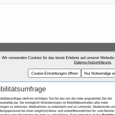
Wir verwenden Cookies für das beste Erlebnis auf unserer Website.
Datenschutzerklärung
.
Cookie-Einstellungen öffnen
Nur Notwendige e
bilitätsumfrage
bilitätsumfrage stellt ein wichtiges Tool für das von der mdw angestrebte Ziel der
eutralität dar. Sie ermöglicht Veränderungen im Mobilitätsverhalten aller mdw-
örigen zu erkennen, Maßnahmen zu entwickeln und so Lehrende, Studierende un
tungspersonal bei einer möglichst klima- und umweltfreundlichen An- und Abreise
wischen den Standorten der mdw zu unterstützen. Denn immerhin ist das
Pendeln