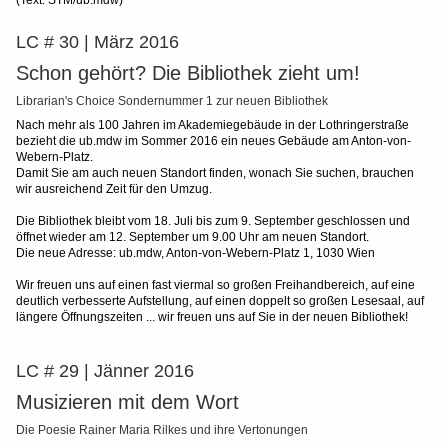
(Text: STM/ub.mdw)
LC # 30 | März 2016
Schon gehört? Die Bibliothek zieht um!
Librarian's Choice Sondernummer 1 zur neuen Bibliothek
Nach mehr als 100 Jahren im Akademiegebäude in der Lothringerstraße
bezieht die ub.mdw im Sommer 2016 ein neues Gebäude am Anton-von-
Webern-Platz.
Damit Sie am auch neuen Standort finden, wonach Sie suchen, brauchen
wir ausreichend Zeit für den Umzug.
Die Bibliothek bleibt vom 18. Juli bis zum 9. September geschlossen und
öffnet wieder am 12. September um 9.00 Uhr am neuen Standort.
Die neue Adresse: ub.mdw, Anton-von-Webern-Platz 1, 1030 Wien
Wir freuen uns auf einen fast viermal so großen Freihandbereich, auf eine
deutlich verbesserte Aufstellung, auf einen doppelt so großen Lesesaal, auf
längere Öffnungszeiten ... wir freuen uns auf Sie in der neuen Bibliothek!
LC # 29 | Jänner 2016
Musizieren mit dem Wort
Die Poesie Rainer Maria Rilkes und ihre Vertonungen