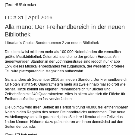
(Text: HUI/ub.mdw)
LC # 31 | April 2016
Alla mano: Der Freihandbereich in der neuen
Bibliothek
Librarian's Choice Sondernummer 2 zur neuen Bibliothek
Die ub.mdw ist mit ihren mehr als 100.000 Notenbänden die vermutlich
größte Musikbibliothek Österreichs und eine der größten Europas. Am
gegenwärtigen Standort in der Lothringerstraße sind jedoch nur knapp
15% dieses Musikalienbestandes frei zugänglich, der wesentlich größere
Teil wird platzsparend in Magazinen aufbewahrt.
Ganz anders ab September 2016 am neuen Standort: Der Freihandbereich
für Noten ist mit 540 Quadratmetern mehr als zweieinhalb mal so groß wie
bisher. Hinzu kommt ein eigener Freihandbereich für Bücher und
Zeitschriften mit 240 Quadratmetern. Alles in allem wird sich die Fläche für
Freihandaufstellungen fast vervierfachen.
Die ub.mdw wird ihren Betrieb im Herbst mit rund 40.000 frei entnehmbaren
Noten in den Regalen des neuen Freihandbreichs aufnehmen. Eine neue
Aufstellungssystematik garantiert, dass Sie Ihre Literatur ohne Zeitverlust
finden können. Näheres dazu präsentieren wir Ihnen demnächst auf den
Seiten der ub.mdw.