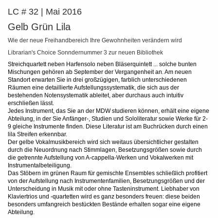
LC # 32 | Mai 2016
Gelb Grün Lila
Wie der neue Freihandbereich Ihre Gewohnheiten verändern wird
Librarian's Choice Sonndernummer 3 zur neuen Bibliothek
Streichquartett neben Harfensolo neben Bläserquintett
... solche bunten
Mischungen gehören ab September der Vergangenheit an. Am neuen
Standort erwarten Sie in drei großzügigen, farblich unterschiedenen
Räumen eine detaillierte Aufstellungssystematik, die sich aus der
bestehenden Notensystematik ableitet, aber durchaus auch intuitiv
erschließen lässt.
Jedes Instrument, das Sie an der MDW studieren können, erhält eine eigene
Abteilung, in der Sie Anfänger-, Studien und Sololiteratur sowie Werke für 2-
9 gleiche Instrumente finden. Diese Literatur ist am Buchrücken durch einen
lila Streifen erkennbar.
Der gelbe Vokalmusikbereich wird sich weitaus übersichtlicher gestalten
durch die Neuordnung nach Stimmlagen, Besetzungsgrößen sowie durch
die getrennte Aufstellung von A-cappella-Werken und Vokalwerken mit
Instrumentalbeteiligung.
Das Stöbern im grünen Raum für gemischte Ensembles schließlich profitiert
von der Aufstellung nach Instrumentenfamilien, Besetzungsgrößen und der
Unterscheidung in Musik mit oder ohne Tasteninstrument. Liebhaber von
Klaviertrios und -quartetten wird es ganz besonders freuen: diese beiden
besonders umfangreich bestückten Bestände erhalten sogar eine eigene
Abteilung.