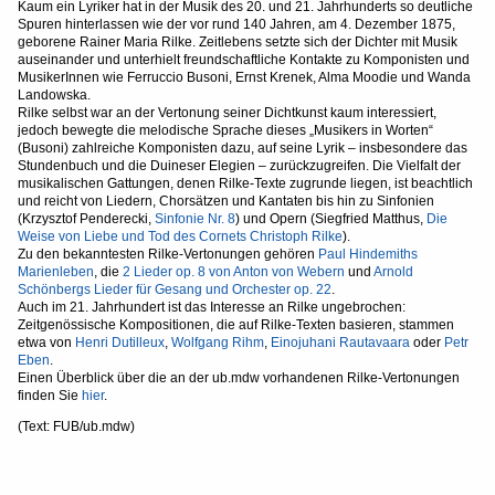
Kaum ein Lyriker hat in der Musik des 20. und 21. Jahrhunderts so deutliche
Spuren hinterlassen wie der vor rund 140 Jahren, am 4. Dezember 1875,
geborene Rainer Maria Rilke. Zeitlebens setzte sich der Dichter mit Musik
auseinander und unterhielt freundschaftliche Kontakte zu Komponisten und
MusikerInnen wie Ferruccio Busoni, Ernst Krenek, Alma Moodie und Wanda
Landowska.
Rilke selbst war an der Vertonung seiner Dichtkunst kaum interessiert,
jedoch bewegte die melodische Sprache dieses „Musikers in Worten“
(Busoni) zahlreiche Komponisten dazu, auf seine Lyrik – insbesondere das
Stundenbuch und die Duineser Elegien – zurückzugreifen. Die Vielfalt der
musikalischen Gattungen, denen Rilke-Texte zugrunde liegen, ist beachtlich
und reicht von Liedern, Chorsätzen und Kantaten bis hin zu Sinfonien
(Krzysztof Penderecki,
Sinfonie Nr. 8
) und Opern (Siegfried Matthus,
Die
Weise von Liebe und Tod des Cornets Christoph Rilke
).
Zu den bekanntesten Rilke-Vertonungen gehören
Paul Hindemiths
Marienleben
, die
2 Lieder op. 8 von Anton von Webern
und
Arnold
Schönbergs Lieder für Gesang und Orchester op. 22
.
Auch im 21. Jahrhundert ist das Interesse an Rilke ungebrochen:
Zeitgenössische Kompositionen, die auf Rilke-Texten basieren, stammen
etwa von
Henri Dutilleux
,
Wolfgang Rihm
,
Einojuhani Rautavaara
oder
Petr
Eben
.
Einen Überblick über die an der ub.mdw vorhandenen Rilke-Vertonungen
finden Sie
hier
.
(Text: FUB/ub.mdw)