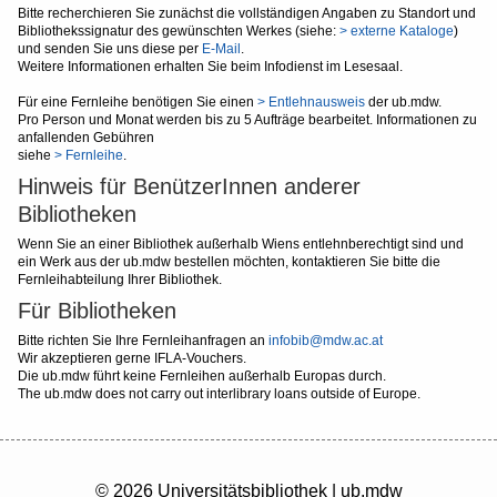
Bitte recherchieren Sie zunächst die vollständigen Angaben zu Standort und
Bibliothekssignatur des gewünschten Werkes (siehe:
> externe Kataloge
)
und senden Sie uns diese per
E-Mail
.
Weitere Informationen erhalten Sie beim Infodienst im Lesesaal.
Für eine Fernleihe benötigen Sie einen
> Entlehnausweis
der ub.mdw.
Pro Person und Monat werden bis zu 5 Aufträge bearbeitet. Informationen zu
anfallenden Gebühren
siehe
> Fernleihe
.
Hinweis für BenützerInnen anderer
Bibliotheken
Wenn Sie an einer Bibliothek außerhalb Wiens entlehnberechtigt sind und
ein Werk aus der ub.mdw bestellen möchten, kontaktieren Sie bitte die
Fernleihabteilung Ihrer Bibliothek.
Für Bibliotheken
Bitte richten Sie Ihre Fernleihanfragen an
infobib@mdw.ac.at
Wir akzeptieren gerne IFLA-Vouchers.
Die ub.mdw führt keine Fernleihen außerhalb Europas durch.
The ub.mdw does not carry out interlibrary loans outside of Europe.
© 2026 Universitätsbibliothek | ub.mdw