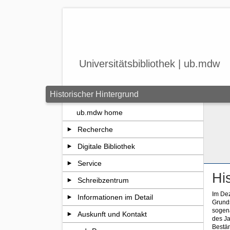
Zum Seiteninhalt springen
Universitätsbibliothek | ub.mdw
Historischer Hintergrund
ub.mdw home
Recherche
Digitale Bibliothek
Service
Hi
Schreibzentrum
Im Dez
Informationen im Detail
Grunds
sogen
Auskunft und Kontakt
des J
Bestän