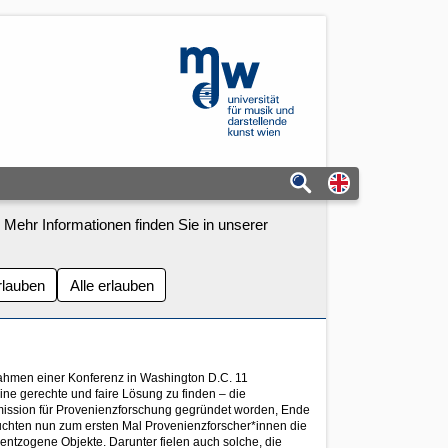
mdw - Homepage
Switch to eng
 Mehr Informationen finden Sie in unserer
rlauben
Alle erlauben
ahmen einer Konferenz in Washington D.C. 11
ne gerechte und faire Lösung zu finden – die
mmission für Provenienzforschung gegründet worden, Ende
uchten nun zum ersten Mal Provenienzforscher*innen die
ntzogene Objekte. Darunter fielen auch solche, die