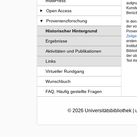
mdwPress
aufgru
Kunst
Open Access
Berück
Provenienzforschung
In den
der vo
Historischer Hintergrund
Proven
Zeitge
Ergebnisse
ersten
Instit
Biblio
Aktivitäten und Publikationen
der ub
Teil i
Links
Virtueller Rundgang
Wunschbuch
FAQ, Häufig gestellte Fragen
© 2026 Universitätsbibliothek |