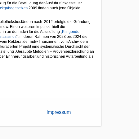
 für die Bewilligung der Ausfuhr rückgestellter
ückgabegesetzes
2009 finden auch jene Objekte
ibliotheksbeständen nach. 2012 erfolgte die Gründung
mdw. Einen weiteren Impuls erhielt die
rin an der mdw) für die Ausstellung „
Klingende
stnazismus
“, in deren Rahmen von 2023 bis 2024 die
em vom Rektorat der mdw finanzierten, vom Archiv, dem
 kuratierten Projekt eine systematische Durchsicht der
usstellung „Geraubte Melodien – Provenienzforschung an
er Erinnerungsarbeit und historischen Aufarbeitung als
Impressum