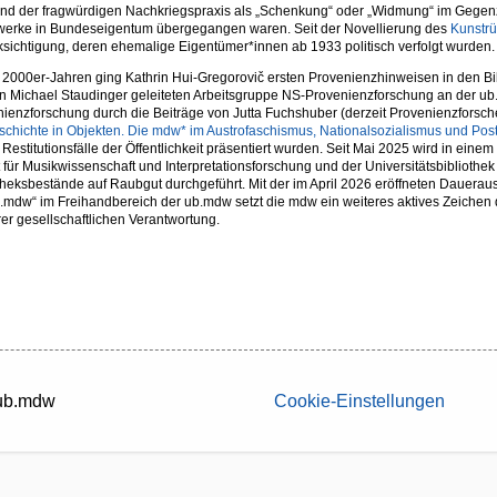
nd der fragwürdigen Nachkriegspraxis als „Schenkung“ oder „Widmung“ im Gegenzug
werke in Bundeseigentum übergegangen waren. Seit der Novellierung des
Kunstr
sichtigung, deren ehemalige Eigentümer*innen ab 1933 politisch verfolgt wurden.
 2000er-Jahren ging Kathrin Hui-Gregorovič ersten Provenienzhinweisen in den B
n Michael Staudinger geleiteten Arbeitsgruppe NS-Provenienzforschung an der ub.
ienzforschung durch die Beiträge von Jutta Fuchshuber (derzeit Provenienzforsche
schichte in Objekten. Die mdw* im Austrofaschismus, Nationalsozialismus und Po
 Restitutionsfälle der Öffentlichkeit präsentiert wurden. Seit Mai 2025 wird in ein
ut für Musikwissenschaft und Interpretationsforschung und der Universitätsbibliothek
theksbestände auf Raubgut durchgeführt. Mit der im April 2026 eröffneten Dauera
.mdw“ im Freihandbereich der ub.mdw setzt die mdw ein weiteres aktives Zeichen d
hrer gesellschaftlichen Verantwortung.
 ub.mdw
Cookie-Einstellungen