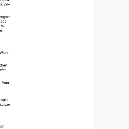
S. 29–
 engste
 1959
& W.
n.
Wien:
schen
sche
at–Vom
rapie.
Spitzer
von