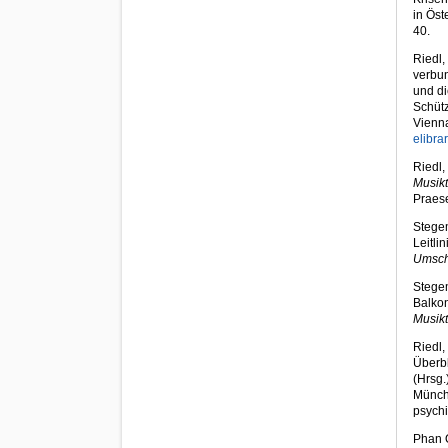
in Öst
40.
Riedl,
verbun
und di
Schütz
Vienna
elibr
Riedl,
Musikt
Praes
Stegem
Leitli
Umsch
Stegem
Balko
Musik
Riedl,
Überbl
(Hrsg.
Münche
psych
Phan Q