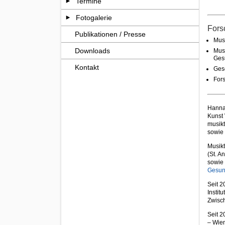
Termine
Fotogalerie
Fors
Publikationen / Presse
Mus
Downloads
Musi
Ges
Kontakt
Gesc
For
Hannah
Kunst 
musikt
sowie
Musikt
(St. A
sowie 
Gesun
Seit 2
Institu
Zwisc
Seit 2
– Wien