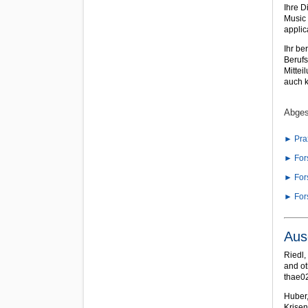
Ihre D
Music
applic
Ihr be
Beruf
Mittei
auch k
Abges
► Prax
► For
► Fors
► For
Aus
Riedl,
and ot
thae0
Huber,
Krise