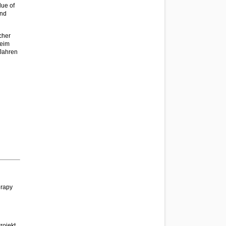
lue of
and
cher
beim
 Jahren
erapy
rojekt