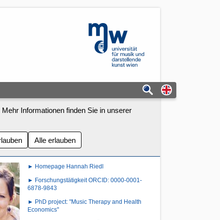
mdw - Homepage
Switch to eng
 Mehr Informationen finden Sie in unserer
rlauben
Alle erlauben
► Homepage Hannah Riedl
► Forschungstätigkeit ORCID: 0000-0001-
6878-9843
► PhD project: "Music Therapy and Health
Economics"