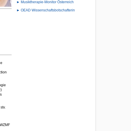
► Musiktherapie-Monitor Österreich
► OEAD Wissenschaftsbotschafterin
de
tion
ogie
z)
ls
stv.
am WZMF