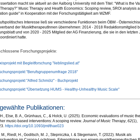
issertation macht sie aktuell an der Aalborg University mit dem Titel: “What is the Va
 Therapy?” Music Therapy and Health Economics: Scoping review, SROI analysis 
ation guide" in Kooperation mit der Forschungstätigkeit am WZMF.
rufspolitisches Interesse ließ sie verschiedene Funktionen beim ÖBM - Österreichis
sverband der MusiktherapeutInnen übernehmen: 2014 - 2018 Redaktionsmitglied 
lungsblatt und von 2020 - 2025 Mitglied der AG Finanzierung, die sie in den letzten
oordiniert hatte.
chlossene Forschungsprojekte:
isprojekt mit Begleitforschung "lieblingslied.at"
schungsprojekt "Berufsgruppenumfrage 2018"
chungsprojekt "Alfred Schmölz" - Buchprojekt
schungsprojekt "Übersetzung HUMS - Healthy-Unhealthy Music Scale"
gewählte Publikationen:
 H., Else, B. A., Grünhaus, C., & Holck, U. (2025). Economic evaluations of music th
her music-based interventions: A scoping review.
Journal of Music Therapy
,
62
(1),
23.
https://doi.org/10.1093/jmt/thae023
 M., Riedl, H., Goditsch, M. J., Stepniczka, I. & Stegemann, T. (2022). Musik als
nprävention im Corona-Lockdown. Erkenntnisse aus einem musiktherapeutischen P