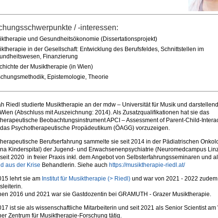
chungsschwerpunkte / -interessen:
iktherapie und Gesundheitsökonomie (Dissertationsprojekt)
ktherapie in der Gesellschaft: Entwicklung des Berufsfeldes, Schnittstellen im
undheitswesen, Finanzierung
hichte der Musiktherapie (in Wien)
schungsmethodik, Epistemologie, Theorie
 Riedl studierte Musiktherapie an der mdw – Universität für Musik und darstellen
Wien (Abschluss mit Auszeichnung: 2014). Als Zusatzqualifikationen hat sie das
herapeutische Beobachtungsinstrument APCI – Assessment of Parent-Child-Interac
 das Psychotherapeutische Propädeutikum (ÖAGG) vorzuzeigen.
herapeutische Berufserfahrung sammelte sie seit 2014 in der Pädiatrischen Onkol
nna Kinderspital) der Jugend- und Erwachsenenpsychiatrie (Neuromedcampus Lin
seit 2020 in freier Praxis inkl. dem Angebot von Selbsterfahrungsseminaren und a
d aus der Krise
Behandlerin. Siehe auch
https://musiktherapie-riedl.at/
015 lehrt sie am
Institut für Musiktherapie (> Riedl)
und war von 2021 - 2022 zudem 
tsleiterin.
hen 2016 und 2021 war sie Gastdozentin bei GRAMUTH - Grazer Musiktherapie.
017 ist sie als wissenschaftliche Mitarbeiterin und seit 2021 als Senior Scientist 
er Zentrum für Musiktherapie-Forschung tätig.