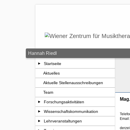
Zum Seiteninhalt springen
Hannah Riedl
Startseite
Aktuelles
Aktuelle Stellenausschreibungen
Team
Mag
Forschungsaktivitäten
Wissenschaftskommunikation
Telef
Email
Lehrveranstaltungen
derzei