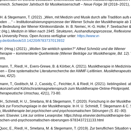
erreich.
Schweizer Jahrbuch für Musikwissenschaft – Neue Folge 38
(2018–2021), 
 H. & Stegemann, T. (2022). „Wien, mit Medizin und Musik durch alte Tradition aufs
den …“ – Institutionalisierungsprozesse der Wiener Schule der Musiktherapie ab
e Bedeutung der Wiener Klinikvorstände. In: B. Nemec, H.-G. Hofer, F. Seebacher 
 (Hg.),
Medizin in Wien nach 1945. Strukturen, Aushandlungsprozesse, Reflexione
 University Press. Open Access verfügbar unter:
https://www.vr-
ary.de/doi/book/10.14220/9783737013932
 H. (Hrsg.) (2021).
„Wollen Sie wirklich spielen?“ Alfred Schmölz und die Wiener
herapie – kommentierte Quellentexte (Wiener Beiträge zur Musiktherapie, Bd. 12).
ens.
ann, T., Riedl, H., Evers-Grewe, B. & Körber, A. (2021). Musiktherapie in Medizini
nien – Eine systematische Literaturrecherche der AWMF-Leitlinien.
Musiktherapeuti
au, 42
(2).
ann, T., Goditsch, M. J., Cassidy, C., Feichter, A. & Riedl, H. (2021). lieblingslied. 
nkonzert und Kühlschrankmagnetenspruch zum Musiktherapie-Online-Pilotprojekt.
therapeutische Umschau, 42
(1), 73-80.
 H., Schmidt, H. U., Smetana, M & Stegemann, T. (2020). Forschung in der Musikthe
ick zur Forschungslage in der Musiktherapie. In H. U. Schmidt, T. Stegemann & C. 
),
Musiktherapie bei psychischen und psychosomatischen Störungen (S. 81–90).
n: Elsevier. Link zur online Leseprobe: https://shop.elsevier.de/musiktherapie-bei-
ischen-und-psychosomatischen-stoerungen-9783437211133.html
uoc, E., Riedl, H., Smetana, M. & Stegemann, T. (2019). Zur beruflichen Situation 