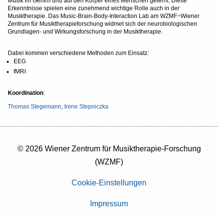
Musik im Gehirn und auf den Körper eines Menschen gelernt. Diese
Erkenntnisse spielen eine zunehmend wichtige Rolle auch in der
Musiktherapie. Das Music-Brain-Body-Interaction Lab am WZMF−Wiener
Zentrum für Musiktherapieforschung widmet sich der neurobiologischen
Grundlagen- und Wirkungsforschung in der Musiktherapie.
Dabei kommen verschiedene Methoden zum Einsatz:
EEG
fMRI
Koordination
:
Thomas Stegemann
,
Irene Stepniczka
© 2026 Wiener Zentrum für Musiktherapie-Forschung
(WZMF)
Cookie-Einstellungen
Impressum