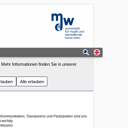
mdw - Homepage
Switch to eng
 Mehr Informationen finden Sie in unserer
rlauben
Alle erlauben
Kommunikation, Transparenz und Partizipation sind uns
 wichtig.
nklusion.