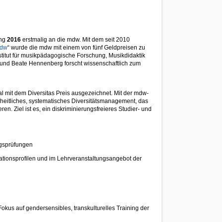
ing
2016
erstmalig an die mdw. Mit dem seit 2010
mdw
“ wurde die mdw mit einem von fünf Geldpreisen zu
stitut für musikpädagogische Forschung, Musikdidaktik
, und Beate Hennenberg forscht wissenschaftlich zum
l mit dem Diversitas Preis ausgezeichnet. Mit der mdw-
zheitliches, systematisches Diversitätsmanagement, das
en. Ziel ist es, ein diskriminierungsfreieres Studier- und
ngsprüfungen
ationsprofilen und im Lehrveranstaltungsangebot der
kus auf gendersensibles, transkulturelles Training der