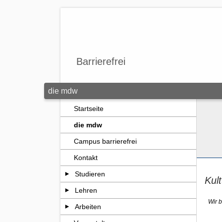
Zum Seiteninhalt springen
Barrierefrei
die mdw
Startseite
die mdw
Campus barrierefrei
Kontakt
Studieren
Kul
Lehren
Wir 
Arbeiten