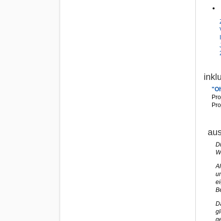
inkl
"Oh
Pro
Pro
aus
Di
W
A
un
e
B
Da
g
ge