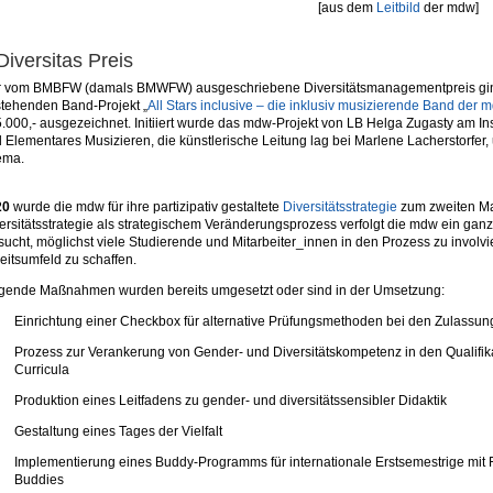
[aus dem
Leitbild
der mdw]
Diversitas Preis
 vom BMBFW (damals BMWFW) ausgeschriebene Diversitätsmanagementpreis g
tehenden Band-Projekt „
All Stars inclusive – die inklusiv musizierende Band der 
.000,- ausgezeichnet. Initiiert wurde das mdw-Projekt von LB Helga Zugasty am In
 Elementares Musizieren, die künstlerische Leitung lag bei Marlene Lacherstorfer
ema.
20
wurde die mdw für ihre partizipativ gestaltete
Diversitätsstrategie
zum zweiten Ma
ersitätsstrategie als strategischem Veränderungsprozess verfolgt die mdw ein gan
sucht, möglichst viele Studierende und Mitarbeiter_innen in den Prozess zu involvier
eitsumfeld zu schaffen.
gende Maßnahmen wurden bereits umgesetzt oder sind in der Umsetzung:
Einrichtung einer Checkbox für alternative Prüfungsmethoden bei den Zulassu
Prozess zur Verankerung von Gender- und Diversitätskompetenz in den Qualifik
Curricula
Produktion eines Leitfadens zu gender- und diversitätssensibler Didaktik
Gestaltung eines Tages der Vielfalt
Implementierung eines Buddy-Programms für internationale Erstsemestrige mit Fo
Buddies