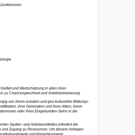
Künstlerinnen
iologie
 Vielfalt und Wertschätzung in allen ihren
hin zu Chancengleichheit und Antidiskriminierung.
ngig von ihrem sozialen und geo-kulturellen Bildungs-
fikation, ihrer Generation und ihres Alters, ihrem
ndernissen oder ihres Eingebunden-Seins in die
erten Studier- und Arbeitsumfeldes erfordert die
ion und Zugang zu Ressourcen. Um diesem Anliegen
institutionalisierte und körperbezogene