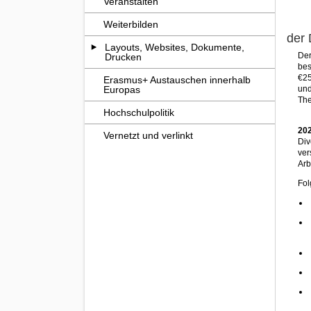
Veranstalten
Weiterbilden
der 
Layouts, Websites, Dokumente,
Der
Drucken
bes
€25
Erasmus+ Austauschen innerhalb
Europas
und
Th
Hochschulpolitik
20
Vernetzt und verlinkt
Div
ver
Arb
Fol