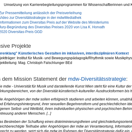
Umsetzung von Karrierebegleitungsprogrammen für Wissenschaftlerinnen und 
Zur Pressemitteilung anlässlich der Preisverleihung
Video zur Diversitätsstrategie in der mdwMediathek
Informationen zum Diversitas Preis auf der Website des Ministeriums
Jury-Begründung des Diversitas Preises 2020 von Lisa K. Horvath
2020 Diversitas-Preis GGD
usive Projekte
renklang" Künstlerisches Gestalten im inklusiven, interdisziplinären Kontext
jektträger: Institut für Musik- und Bewegungspädagogik/Rhythmik sowie Musikphys
jektleitung: Mag. Christoph Falschlunger BEd
 dem Mission Statement der
mdw-Diversitätsstrategie
:
e mdw - Universität für Musik und darstellende Kunst Wien steht für eine Kultur der
irkungsbereichen, von der Diversität künstlerisch-kultureller Ausdrucksformen bis 
lle Angehörigen der mdw sollen erfolgreich studieren und arbeiten können, unabhä
d Erfahrungshintergrund, ihrer sexuellen Begehrensform und geschlechtlichen Identi
igenen Selbst- und Weltbild, ihren individuellen physischen und psychischen Behi
etreuung anderer Menschen. [...]
s Bestreben der Schaffung eines diskriminierungsfreien und gleichstellungsorienti
leichberechtigte Teilhabe aller Angehörigen der mdw an Verantwortung, Informat
recht zu werden, setzt sich die mdw im Rahmen der Diversitätsstrategie dafür ein, 