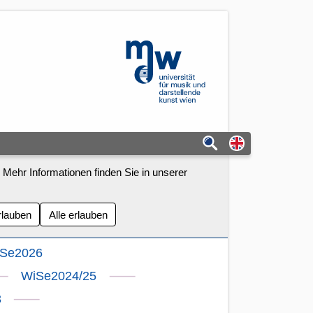
mdw - Homepage
Switch to eng
 Mehr Informationen finden Sie in unserer
rlauben
Alle erlauben
Se2026
⸺
⸺
WiSe2024/25
⸺
3