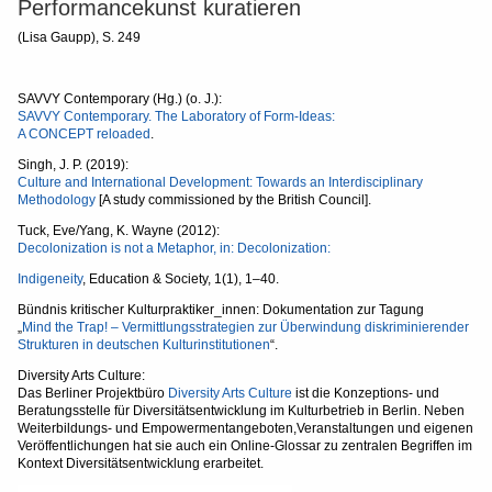
Performancekunst kuratieren
(Lisa Gaupp), S. 249
SAVVY Contemporary (Hg.) (o. J.):
SAVVY Contemporary. The Laboratory of Form-Ideas:
A CONCEPT reloaded
.
Singh, J. P. (2019):
Culture and International Development: Towards an Interdisciplinary
Methodology
[A study commissioned by the British Council].
Tuck, Eve/Yang, K. Wayne (2012):
Decolonization is not a Metaphor, in: Decolonization:
Indigeneity
, Education & Society, 1(1), 1–40.
Bündnis kritischer Kulturpraktiker_innen: Dokumentation zur Tagung
„
Mind the Trap! – Vermittlungsstrategien zur Überwindung diskriminierender
Strukturen in deutschen Kulturinstitutionen
“.
Diversity Arts Culture:
Das Berliner Projektbüro
Diversity Arts Culture
ist die Konzeptions- und
Beratungsstelle für Diversitätsentwicklung im Kulturbetrieb in Berlin. Neben
Weiterbildungs- und Empowermentangeboten,Veranstaltungen und eigenen
Veröffentlichungen hat sie auch ein Online-Glossar zu zentralen Begriffen im
Kontext Diversitätsentwicklung erarbeitet.