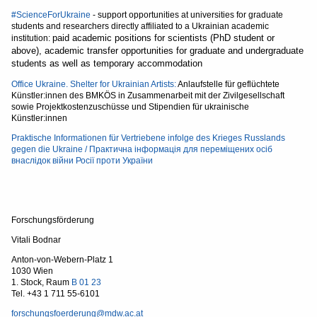
#ScienceForUkraine
- support opportunities at universities for graduate
students and researchers directly affiliated to a Ukrainian academic
paid academic positions for scientists (PhD student or
institution:
above), academic transfer opportunities for graduate and undergraduate
students as well as temporary accommodation
Office Ukraine. Shelter for Ukrainian Artists:
Anlaufstelle für geflüchtete
Künstler:innen des BMKÖS in Zusammenarbeit mit der Zivilgesellschaft
sowie Projektkostenzuschüsse und Stipendien für ukrainische
Künstler:innen
Praktische Informationen für Vertriebene infolge des Krieges Russlands
gegen die Ukraine / Практична інформація для переміщених осіб
внаслідок війни Росії проти України
Forschungsförderung
Vitali Bodnar
Anton-von-Webern-Platz 1
1030 Wien
1. Stock, Raum
B 01 23
Tel. +43 1 711 55-6101
forschungsfoerderung@mdw.ac.at