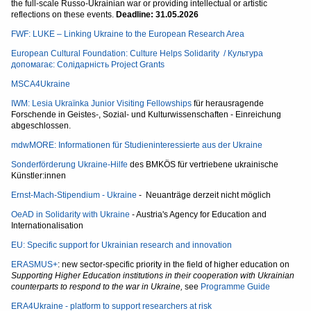
the full-scale Russo-Ukrainian war or providing intellectual or artistic
reflections on these events.
Deadline: 31.05.2026
FWF: LUKE – Linking Ukraine to the European Research Area
European Cultural Foundation: Culture Helps Solidarity / Культура
допомагає: Солідарність Project Grants
MSCA4Ukraine
IWM: Lesia Ukraїnka Junior Visiting Fellowships
für herausragende
Forschende in Geistes-, Sozial- und Kulturwissenschaften - Einreichung
abgeschlossen.
mdwMORE: Informationen für Studieninteressierte aus der Ukraine
Sonderförderung Ukraine-Hilfe
des BMKÖS für vertriebene ukrainische
Künstler:innen
Ernst-Mach-Stipendium - Ukraine
- Neuanträge derzeit nicht möglich
OeAD in Solidarity with Ukraine
- Austria's Agency for Education and
Internationalisation
EU: Specific support for Ukrainian research and innovation
ERASMUS+
: new sector-specific priority in the field of higher education on
Supporting Higher Education institutions in their cooperation with Ukrainian
counterparts to respond to the war in Ukraine,
see
Programme Guide
ERA4Ukraine - platform to support researchers at risk