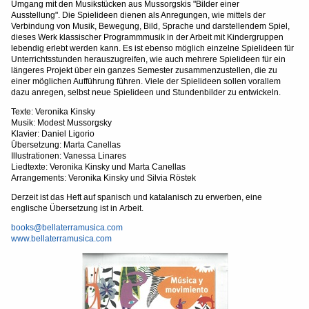
Umgang mit den Musikstücken aus Mussorgskis "Bilder einer
Ausstellung". Die Spielideen dienen als Anregungen, wie mittels der
Verbindung von Musik, Bewegung, Bild, Sprache und darstellendem Spiel,
dieses Werk klassischer Programmmusik in der Arbeit mit Kindergruppen
lebendig erlebt werden kann. Es ist ebenso möglich einzelne Spielideen für
Unterrichtsstunden herauszugreifen, wie auch mehrere Spielideen für ein
längeres Projekt über ein ganzes Semester zusammenzustellen, die zu
einer möglichen Aufführung führen. Viele der Spielideen sollen vorallem
dazu anregen, selbst neue Spielideen und Stundenbilder zu entwickeln.
Texte: Veronika Kinsky
Musik: Modest Mussorgsky
Klavier: Daniel Ligorio
Übersetzung: Marta Canellas
Illustrationen: Vanessa Linares
Liedtexte: Veronika Kinsky und Marta Canellas
Arrangements: Veronika Kinsky und Silvia Röstek
Derzeit ist das Heft auf spanisch und katalanisch zu erwerben, eine
englische Übersetzung ist in Arbeit.
books@bellaterramusica.com
www.bellaterramusica.com