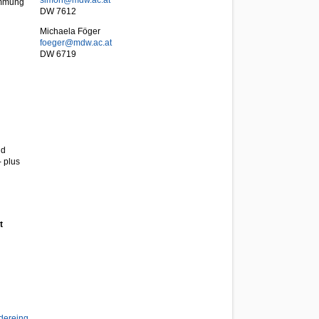
simon@mdw.ac.at
immung
DW 7612
Michaela Föger
foeger@mdw.ac.at
DW 6719
nd
 plus
t
ereingliederungsteilzeit.html