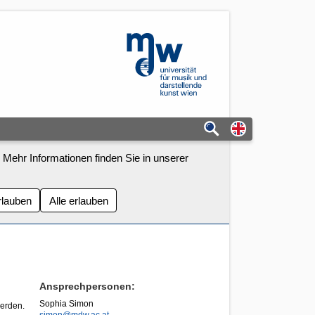
mdw - Homepage
Switch to eng
 Mehr Informationen finden Sie in unserer
rlauben
Alle erlauben
Ansprechpersonen:
Sophia Simon
erden.