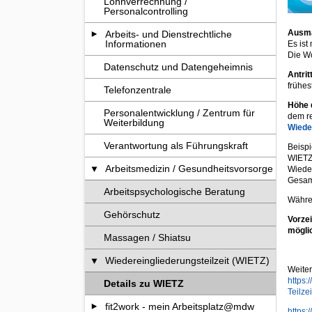
Lohnverrechnung /
Personalcontrolling
Ausma
Arbeits- und Dienstrechtliche
Informationen
Es ist
Die W
Datenschutz und Datengeheimnis
Antrit
frühes
Telefonzentrale
Höhe 
Personalentwicklung / Zentrum für
dem r
Weiterbildung
Wiede
Verantwortung als Führungskraft
Beispi
WIETZ 
Arbeitsmedizin / Gesundheitsvorsorge
Wieder
Gesam
Arbeitspsychologische Beratung
Währe
Gehörschutz
Vorze
mögli
Massagen / Shiatsu
Wiedereingliederungsteilzeit (WIETZ)
Weiter
https:
Details zu WIETZ
Teilze
fit2work - mein Arbeitsplatz@mdw
https: