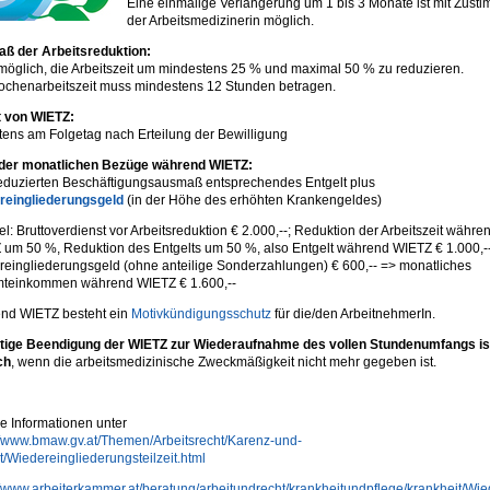
Eine einmalige Verlängerung um 1 bis 3 Monate ist mit Zust
der Arbeitsmedizinerin möglich.
ß der Arbeitsreduktion:
 möglich, die Arbeitszeit um mindestens 25 % und maximal 50 % zu reduzieren.
ochenarbeitszeit muss mindestens 12 Stunden betragen.
t von WIETZ:
tens am Folgetag nach Erteilung der Bewilligung
der monatlichen Bezüge während WIETZ:
eduzierten Beschäftigungsausmaß entsprechendes Entgelt plus
reingliederungsgeld
(in der Höhe des erhöhten Krankengeldes)
el: Bruttoverdienst vor Arbeitsreduktion € 2.000,--; Reduktion der Arbeitszeit währe
um 50 %, Reduktion des Entgelts um 50 %, also Entgelt während WIETZ € 1.000,--
eingliederungsgeld (ohne anteilige Sonderzahlungen) € 600,-- => monatliches
teinkommen während WIETZ € 1.600,--
nd WIETZ besteht ein
Motivkündigungsschutz
für die/den ArbeitnehmerIn.
itige Beendigung der WIETZ zur Wiederaufnahme des vollen Stundenumfangs is
ch
, wenn die arbeitsmedizinische Zweckmäßigkeit nicht mehr gegeben ist.
e Informationen unter
//www.bmaw.gv.at/Themen/Arbeitsrecht/Karenz-und-
it/Wiedereingliederungsteilzeit.html
//www.arbeiterkammer.at/beratung/arbeitundrecht/krankheitundpflege/krankheit/Wied