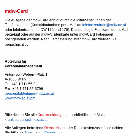
mdw-Card
Die Ausgabe der mdwCard erfolgt durch die Mitarbeiter_innen der
Telefonzentrale (Kontaktaufnahme per eMail an
telefonzentrale@mdw.ac.at
oder telefonisch unter DW 175 und 176). Das benötigte Foto kann dem eMail
beigefügt oder auf der mdw-Visitenkarte unter mdwCard Fotoimport
hochgeladen werden. Nach Fertigstellung Ihrer mdwCard werden Sie
benachrichtigt.
Abteilung für
Personalmanagement
Anton-von-Webern-Platz 1
A-1030 Wien
Tel: +43 1 711 55-0
Fax: +43 1 711 55-6799
personalabteilung@mdw.ac.at
www.mdw.ac.at/pm
Bitte richten Sie alle
Krankmeldungen
ausschließlich per Mail an
krankmeldung@mdw.ac.at
Alle Anliegen betreffend
Dienstreisen
oder Reisekostenzuschüsse richten
Sie bitte an
dienstreisen@mdw.ac.at