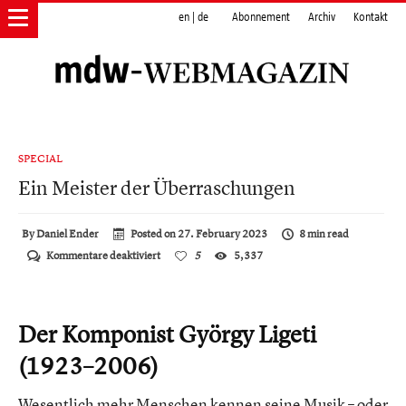
en
|
de
Abonnement
Archiv
Kontakt
SPECIAL
Ein Meister der Überraschungen
By
Daniel Ender
Posted on
27. February 2023
8 min read
für
Kommentare deaktiviert
5
5,337
Ein
Meister
der
Überraschungen
Der Komponist György Ligeti
(1923–2006)
Wesentlich mehr Menschen kennen seine Musik – oder