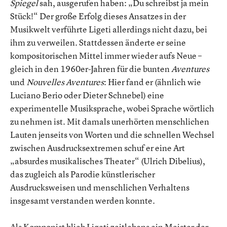
Spiegel
sah, ausgerufen haben: „Du schreibst ja mein
Stück!“ Der große Erfolg dieses Ansatzes in der
Musikwelt verführte Ligeti allerdings nicht dazu, bei
ihm zu verweilen. Stattdessen änderte er seine
kompositorischen Mittel immer wieder aufs Neue –
gleich in den 1960er-Jahren für die bunten
Aventures
und
Nouvelles Aventures
: Hier fand er (ähnlich wie
Luciano Berio oder Dieter Schnebel) eine
experimentelle Musiksprache, wobei Sprache wörtlich
zu nehmen ist. Mit damals unerhörten menschlichen
Lauten jenseits von Worten und die schnellen Wechsel
zwischen Ausdrucksextremen schuf er eine Art
„absurdes musikalisches Theater“ (Ulrich Dibelius),
das zugleich als Parodie künstlerischer
Ausdrucksweisen und menschlichen Verhaltens
insgesamt verstanden werden konnte.
Als Komponist blieb Ligeti zeitlebens ein Meister der