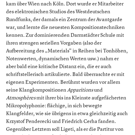
kam über Wien nach Köln. Dort wurde er Mitarbeiter
des elektronischen Studios des Westdeutschen
Rundfunks, der damals ein Zentrum der Avantgarde
war, und lernte die neuesten Kompositionstechniken
kennen. Zur dominierenden Darmstädter Schule mit
ihren strengen seriellen Vorgaben (also der
Aufbereitung des „Materials“ in Reihen bei Tonhöhen,
Notenwerten, dynamischen Werten usw.) nahm er
aber bald eine kritische Distanz ein, die er auch
schriftstellerisch artikulierte. Bald überraschte er mit
eigenen Experimenten. Berühmt wurden vor allem
seine Klangkompositionen
Apparitions
und
Atmosphères
mit ihrer bis ins Kleinste aufgefächerten
Mikropolyphonie: flächige, in sich bewegte
Klangfelder, wie sie übrigens in etwa gleichzeitig auch
Krzystof Penderecki und Friedrich Cerha fanden.
Gegenüber Letztem soll Ligeti, als er die Partitur von