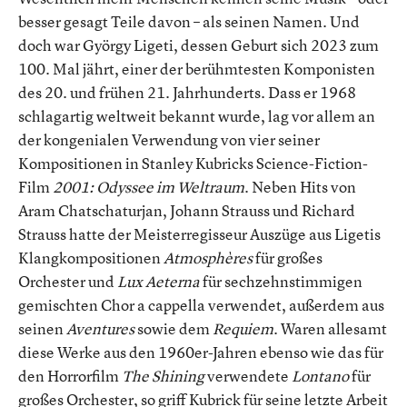
besser gesagt Teile davon – als seinen Namen. Und
doch war György Ligeti, dessen Geburt sich 2023 zum
100. Mal jährt, einer der berühmtesten Komponisten
des 20. und frühen 21. Jahrhunderts. Dass er 1968
schlagartig weltweit bekannt wurde, lag vor allem an
der kongenialen Verwendung von vier seiner
Kompositionen in Stanley Kubricks Science-Fiction-
Film
2001: Odyssee im Weltraum
. Neben Hits von
Aram Chatschaturjan, Johann Strauss und Richard
Strauss hatte der Meisterregisseur Auszüge aus Ligetis
Klangkompositionen
Atmosphères
für großes
Orchester und
Lux Aeterna
für sechzehnstimmigen
gemischten Chor a cappella verwendet, außerdem aus
seinen
Aventures
sowie dem
Requiem
. Waren allesamt
diese Werke aus den 1960er-Jahren ebenso wie das für
den Horrorfilm
The Shining
verwendete
Lontano
für
großes Orchester, so griff Kubrick für seine letzte Arbeit