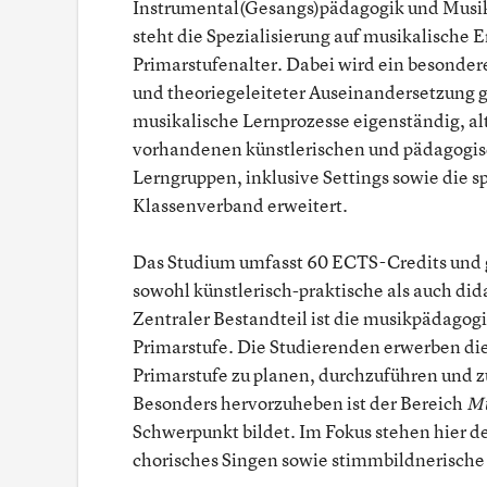
Instrumental(Gesangs)pädagogik und Mus
steht die Spezialisierung auf musikalische
Primarstufenalter. Dabei wird ein besondere
und theoriegeleiteter Auseinandersetzung ge
musikalische Lernprozesse eigenständig, alt
vorhandenen künstlerischen und pädagogi
Lerngruppen, inklusive Settings sowie die 
Klassenverband erweitert.
Das Studium umfasst 60 ECTS-Credits und gl
sowohl künstlerisch-praktische als auch did
Zentraler Bestandteil ist die musikpädagog
Primarstufe. Die Studierenden erwerben die
Primarstufe zu planen, durchzuführen und zu
Besonders hervorzuheben ist der Bereich
Mu
Schwerpunkt bildet. Im Fokus stehen hier d
chorisches Singen sowie stimmbildnerisch