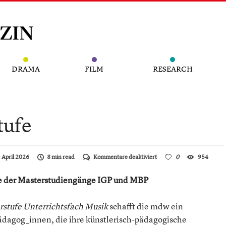
DRAMA
FILM
RESEARCH
tufe
für
 April 2026
8 min read
Kommentare deaktiviert
0
954
mdw
goes
de der Masterstudiengänge IGP und MBP
Primarstufe
rstufe Unterrichtsfach Musik
schafft die mdw ein
Pädagog_innen, die ihre künstlerisch-pädagogische