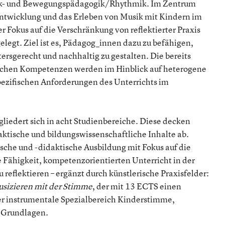
ik- und Bewegungspädagogik/Rhythmik. Im Zentrum
 Entwicklung und das Erleben von Musik mit Kindern im
r Fokus auf die Verschränkung von reflektierter Praxis
legt. Ziel ist es, Pädagog_innen dazu zu befähigen,
ersgerecht und nachhaltig zu gestalten. Die bereits
schen Kompetenzen werden im Hinblick auf heterogene
spezifischen Anforderungen des Unterrichts im
iedert sich in acht Studienbereiche. Diese decken
aktische und bildungswissenschaftliche Inhalte ab.
ische und -didaktische Ausbildung mit Fokus auf die
 Fähigkeit, kompetenzorientierten Unterricht in der
 reflektieren – ergänzt durch künstlerische Praxisfelder:
sizieren mit der Stimme
, der mit 13 ECTS einen
er instrumentale Spezialbereich Kinderstimme,
e Grundlagen.