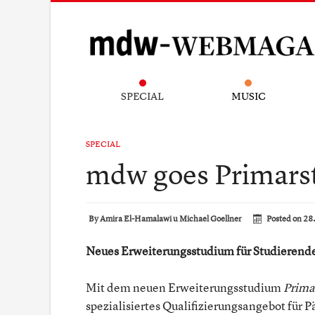
SPECIAL
MUSIC
SPECIAL
mdw goes Primars
By
Amira El-Hamalawi u Michael Goellner
Posted on
28.
Neues Erweiterungsstudium für Studieren
Mit dem neuen Erweiterungsstudium
Prima
spezialisiertes Qualifizierungsangebot für 