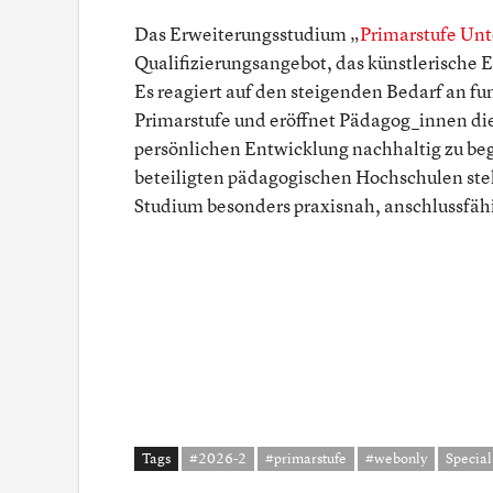
Das Erweiterungsstudium „
Primarstufe Unt
Qualifizierungsangebot, das künstlerische E
Es reagiert auf den steigenden Bedarf an f
Primarstufe und eröffnet Pädagog_innen die
persönlichen Entwicklung nachhaltig zu be
beteiligten pädagogischen Hochschulen stell
Studium besonders praxisnah, anschlussfähi
Tags
#2026-2
#primarstufe
#webonly
Special