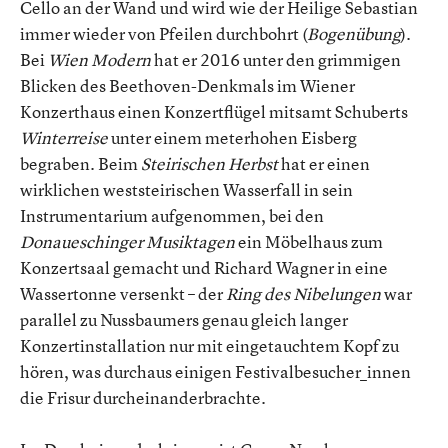
Cello an der Wand und wird wie der Heilige Sebastian
immer wieder von Pfeilen durchbohrt (
Bogenübung
).
Bei
Wien Modern
hat er 2016 unter den grimmigen
Blicken des Beethoven-Denkmals im Wiener
Konzerthaus einen Konzertflügel mitsamt Schuberts
Winterreise
unter einem meterhohen Eisberg
begraben. Beim
Steirischen Herbst
hat er einen
wirklichen weststeirischen Wasserfall in sein
Instrumentarium aufgenommen, bei den
Donaueschinger Musiktagen
ein Möbelhaus zum
Konzertsaal gemacht und Richard Wagner in eine
Wassertonne versenkt – der
Ring des Nibelungen
war
parallel zu Nussbaumers genau gleich langer
Konzertinstallation nur mit eingetauchtem Kopf zu
hören, was durchaus einigen Festivalbesucher_innen
die Frisur durcheinanderbrachte.