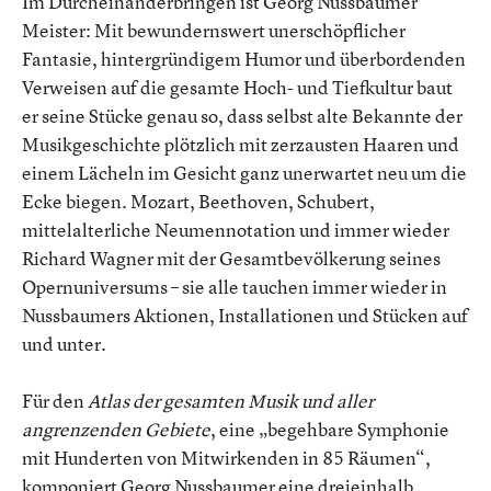
Im Durcheinanderbringen ist Georg Nussbaumer
Meister: Mit bewundernswert unerschöpflicher
Fantasie, hintergründigem Humor und überbordenden
Verweisen auf die gesamte Hoch- und Tiefkultur baut
er seine Stücke genau so, dass selbst alte Bekannte der
Musikgeschichte plötzlich mit zerzausten Haaren und
einem Lächeln im Gesicht ganz unerwartet neu um die
Ecke biegen. Mozart, Beethoven, Schubert,
mittelalterliche Neumennotation und immer wieder
Richard Wagner mit der Gesamtbevölkerung seines
Opernuniversums – sie alle tauchen immer wieder in
Nussbaumers Aktionen, Installationen und Stücken auf
und unter.
Für den
Atlas der gesamten Musik und aller
angrenzenden Gebiete
, eine „begehbare Symphonie
mit Hunderten von Mitwirkenden in 85 Räumen“,
komponiert Georg Nussbaumer eine dreieinhalb