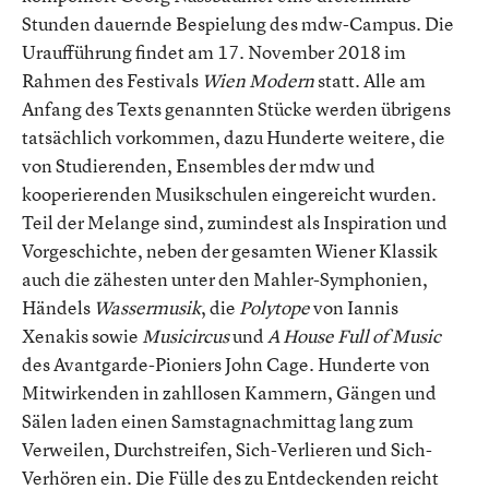
Stunden dauernde Bespielung des mdw-Campus. Die
Uraufführung findet am 17. November 2018 im
Rahmen des Festivals
Wien Modern
statt. Alle am
Anfang des Texts genannten Stücke werden übrigens
tatsächlich vorkommen, dazu Hunderte weitere, die
von Studierenden, Ensembles der mdw und
kooperierenden Musikschulen eingereicht wurden.
Teil der Melange sind, zumindest als Inspiration und
Vorgeschichte, neben der gesamten Wiener Klassik
auch die zähesten unter den Mahler-Symphonien,
Händels
Wassermusik
, die
Polytope
von Iannis
Xenakis sowie
Musicircus
und
A House Full of Music
des Avantgarde-Pioniers John Cage. Hunderte von
Mitwirkenden in zahllosen Kammern, Gängen und
Sälen laden einen Samstagnachmittag lang zum
Verweilen, Durchstreifen, Sich-Verlieren und Sich-
Verhören ein. Die Fülle des zu Entdeckenden reicht