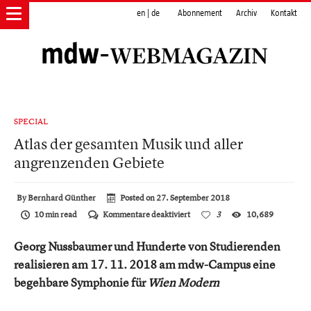
en
|
de
Abonnement
Archiv
Kontakt
SPECIAL
Atlas der gesamten Musik und aller
angrenzenden Gebiete
By
Bernhard Günther
Posted on
27. September 2018
für
10 min read
Kommentare deaktiviert
3
10,689
Atlas
der
Georg Nussbaumer und Hunderte von Studierenden
gesamten
Musik
realisieren am 17. 11. 2018 am mdw-Campus eine
und
begehbare Symphonie für
Wien Modern
aller
angrenzenden
Gebiete