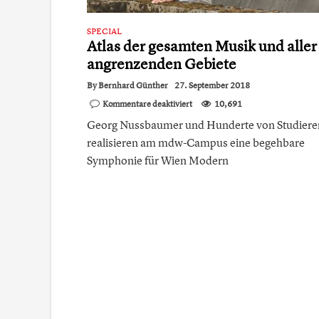
SPECIAL
Atlas der gesamten Musik und aller
angrenzenden Gebiete
By
Bernhard Günther
27. September 2018
für
Kommentare deaktiviert
10,691
Atlas
Georg Nussbaumer und Hunderte von Studier
der
gesamten
realisieren am mdw-Campus eine begehbare
Musik
Symphonie für Wien Modern
und
aller
angrenzenden
Gebiete