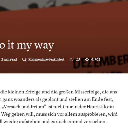
do it my way
für
2 min read
Kommentare deaktiviert
13
6,702
Erfolgswege:
I’ll
do
it
my
way
s die kleinen Erfolge und die großen Misserfolge, die uns
 ganz woanders als geplant und stellen am Ende fest,
 „Versuch und Irrtum“ ist nicht nur in der Heuristik ein
 Weg gehen will, muss sich vor allem ausprobieren, wird
all wieder aufstehen und es noch einmal versuchen.