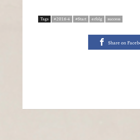
Tags
#2016-4
#Start
erfolg
success
Share on Face