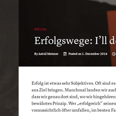
SPECIAL
Erfolgswege: I’ll 
By
Astrid Meixner
Posted on
1. December 2016
Erfolg ist etwas sehr Subjektives. Oft sind e
ans Ziel bringen. Manchmal landen wir auch
dass wir genau dort sind, wo wir hingehören.
bewährtes Prinzip. Wer „erfolgreich“ seinen
voraussichtlich öfter umfallen, im besten F