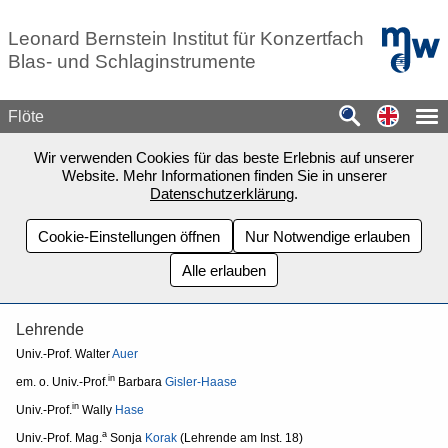
Zum Seiteninhalt springen
mdw - H
Leonard Bernstein Institut für Konzertfach
Blas- und Schlaginstrumente
Switch
Flöte
Wir verwenden Cookies für das beste Erlebnis auf unserer
Website. Mehr Informationen finden Sie in unserer
Datenschutzerklärung
.
Cookie-Einstellungen öffnen
Nur Notwendige erlauben
Alle erlauben
Lehrende
Univ.-Prof. Walter
Auer
in
em. o. Univ.-Prof.
Barbara
Gisler-Haase
in
Univ.-Prof.
Wally
Hase
a
Univ.-Prof. Mag.
Sonja
Korak
(Lehrende am Inst. 18)