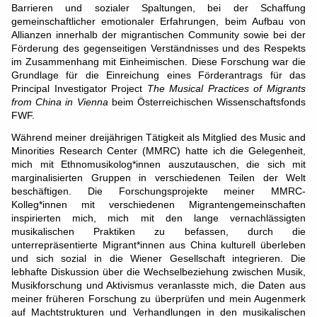
Barrieren und sozialer Spaltungen, bei der Schaffung
gemeinschaftlicher emotionaler Erfahrungen, beim Aufbau von
Allianzen innerhalb der migrantischen Community sowie bei der
Förderung des gegenseitigen Verständnisses und des Respekts
im Zusammenhang mit Einheimischen. Diese Forschung war die
Grundlage für die Einreichung eines Förderantrags für das
Principal Investigator Project
The Musical Practices of Migrants
from China in Vienna
beim Österreichischen Wissenschaftsfonds
FWF.
Während meiner dreijährigen Tätigkeit als Mitglied des Music and
Minorities Research Center (MMRC) hatte ich die Gelegenheit,
mich mit Ethnomusikolog*innen auszutauschen, die sich mit
marginalisierten Gruppen in verschiedenen Teilen der Welt
beschäftigen. Die Forschungsprojekte meiner MMRC-
Kolleg*innen mit verschiedenen Migrantengemeinschaften
inspirierten mich, mich mit den lange vernachlässigten
musikalischen Praktiken zu befassen, durch die
unterrepräsentierte Migrant*innen aus China kulturell überleben
und sich sozial in die Wiener Gesellschaft integrieren. Die
lebhafte Diskussion über die Wechselbeziehung zwischen Musik,
Musikforschung und Aktivismus veranlasste mich, die Daten aus
meiner früheren Forschung zu überprüfen und mein Augenmerk
auf Machtstrukturen und Verhandlungen in den musikalischen