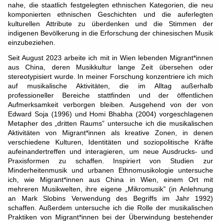
nahe, die staatlich festgelegten ethnischen Kategorien, die neu
komponierten ethnischen Geschichten und die auferlegten
kulturellen Attribute zu überdenken und die Stimmen der
indigenen Bevölkerung in die Erforschung der chinesischen Musik
einzubeziehen.
Seit August 2023 arbeite ich mit in Wien lebenden Migrant*innen
aus China, deren Musikkultur lange Zeit übersehen oder
stereotypisiert wurde. In meiner Forschung konzentriere ich mich
auf musikalische Aktivitäten, die im Alltag außerhalb
professioneller Bereiche stattfinden und der öffentlichen
Aufmerksamkeit verborgen bleiben. Ausgehend von der von
Edward Soja (1996) und Homi Bhabha (2004) vorgeschlagenen
Metapher des „dritten Raums” untersuche ich die musikalischen
Aktivitäten von Migrant*innen als kreative Zonen, in denen
verschiedene Kulturen, Identitäten und soziopolitische Kräfte
aufeinandertreffen und interagieren, um neue Ausdrucks- und
Praxisformen zu schaffen. Inspiriert von Studien zur
Minderheitenmusik und urbanen Ethnomusikologie untersuche
ich, wie Migrant*innen aus China in Wien, einem Ort mit
mehreren Musikwelten, ihre eigene „Mikromusik” (in Anlehnung
an Mark Slobins Verwendung des Begriffs im Jahr 1992)
schaffen. Außerdem untersuche ich die Rolle der musikalischen
Praktiken von Migrant*innen bei der Überwindung bestehender