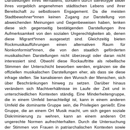
Darstellungen ihres Verhaltens, sondern durch stereotype Bilder
ihres vorgeblich angenehmen städtischen Lebens und ihrer
Bereitschaft zu selbstlosem Engagement. Da die meisten
Stadtbewohner*innen keinen Zugang zur Darstellung von
abweichenden Meinungen und Gegenbeweisen haben, lenken
diese sich gegenseitig bestätigenden Darstellungen ihre
Aufmerksamkeit von den sozialen Ungerechtigkeiten ab, denen
diese Migrant*innen ausgesetzt sind. Gleichzeitig bieten
Rockmusikaufführungen einen alternativen Raum für
Nonkonformist*innen, die von den staatlich geförderten
musikalischen Darstellungen nicht überzeugt oder daran nicht
interessiert sind. Obwohl diese Rockauftritte als rebellische
Stimmen der Unterschicht beworben werden, ergänzen sie die
offiziellen musikalischen Darstellungen eher, als dass sie diese
infrage stellen. Sie kanalisieren den Wunsch der Menschen, sich
über Beschränkungen hinweg zu setzen. Darüber hinaus
verändern sich Machtverhältnisse im Laufe der Zeit und in
unterschiedlichen Kontexten ständig. Eine Minderheitengruppe,
die in einem Umfeld benachteiligt ist, kann in einem anderen
Umfeld die dominante Gruppe sein, die Privilegien genießt. Eine
Gruppe, die an einem Ort Musik macht, um sich gegen soziale
Diskriminierung zu wehren, kann an einem anderen Ort
ungerechte Normen aufrechterhalten. Durch die Untersuchung
der Stimmen von Frauen in patriarchalischen Kontexten sowie