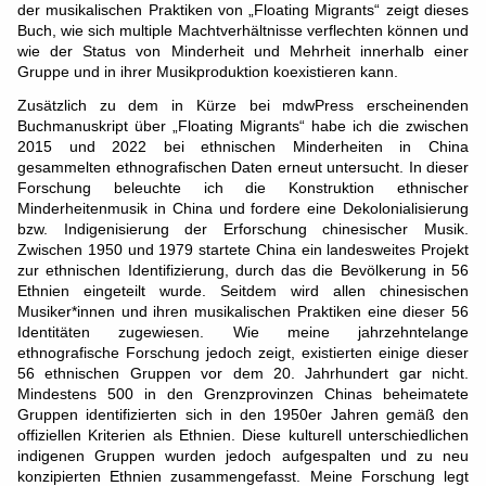
der musikalischen Praktiken von „Floating Migrants“ zeigt dieses
Buch, wie sich multiple Machtverhältnisse verflechten können und
wie der Status von Minderheit und Mehrheit innerhalb einer
Gruppe und in ihrer Musikproduktion koexistieren kann.
Zusätzlich zu dem in Kürze bei mdwPress erscheinenden
Buchmanuskript über „Floating Migrants“ habe ich die zwischen
2015 und 2022 bei ethnischen Minderheiten in China
gesammelten ethnografischen Daten erneut untersucht. In dieser
Forschung beleuchte ich die Konstruktion ethnischer
Minderheitenmusik in China und fordere eine Dekolonialisierung
bzw. Indigenisierung der Erforschung chinesischer Musik.
Zwischen 1950 und 1979 startete China ein landesweites Projekt
zur ethnischen Identifizierung, durch das die Bevölkerung in 56
Ethnien eingeteilt wurde. Seitdem wird allen chinesischen
Musiker*innen und ihren musikalischen Praktiken eine dieser 56
Identitäten zugewiesen. Wie meine jahrzehntelange
ethnografische Forschung jedoch zeigt, existierten einige dieser
56 ethnischen Gruppen vor dem 20. Jahrhundert gar nicht.
Mindestens 500 in den Grenzprovinzen Chinas beheimatete
Gruppen identifizierten sich in den 1950er Jahren gemäß den
offiziellen Kriterien als Ethnien. Diese kulturell unterschiedlichen
indigenen Gruppen wurden jedoch aufgespalten und zu neu
konzipierten Ethnien zusammengefasst. Meine Forschung legt