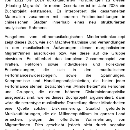
von 2011 bis 2014 durchgeführten Forschungen zu diesen
„Floating Migrants“ für meine Dissertation ist im Jahr 2025 ein
Buchprojekt entstanden. Es interpretiert die gesammelten
Materialien zusammen mit neueren Feldbeobachtungen in
chinesischen Städten innerhalb eines neu strukturierten
analytischen Rahmens.
Ausgehend vom ethnomusikologischen Minderheitenkonzept
zeigt dieses Buch, wie sich Machtverhältnisse und Verhandlungen
in den musikalischen Äußerungen dieser marginalisierten
Migrant*innen ausdrücken bzw. wie diese auf die Gruppe
einwirken. Es offenbart das komplexe Zusammenspiel von
Kräften, Faktoren sowie individuellen und kollektiven
Entscheidungen, die sich in den musikalischen
Performanceswiderspiegeln, sowie die Spannungen,
Kompromisse und Handlungsmöglichkeiten, die hinter jeder
Performance stehen. Betrachten wir „Minderheiten“ als Personen
und Gruppen, die einem höheren Diskriminierungsrisiko
ausgesetzt sind, wie es dieses Buchprojekt argumentiert, dann
wäre die stereotype musikalische Darstellung dieser Minderheiten
eine Quelle solcher Diskriminierung. Staatlich geförderte
Musikaufführungen, die ein Millionenpublikum im ganzen Land
erreichen, prägen die öffentliche Wahrnehmung von
Migrant*innen. Dies geschieht jedoch nicht durch negative